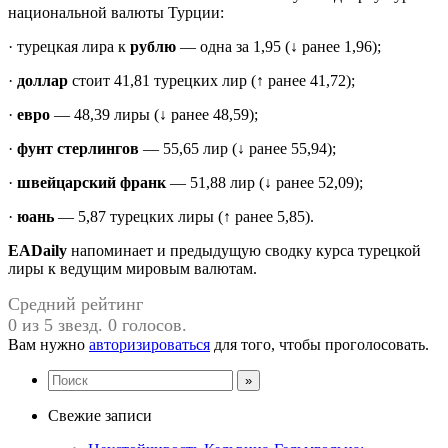
национальной валюты Турции:
· турецкая лира к
рублю
— одна за 1,95 (↓ ранее 1,96);
·
доллар
стоит 41,81 турецких лир (↑ ранее 41,72);
·
евро
— 48,39 лиры (↓ ранее 48,59);
·
фунт стерлингов
— 55,65 лир (↓ ранее 55,94);
·
швейцарский франк
— 51,88 лир (↓ ранее 52,09);
·
юань
— 5,87 турецких лиры (↑ ранее 5,85).
EADaily
напоминает и предыдущую сводку курса турецкой
лиры к ведущим мировым валютам.
Средний рейтинг
0 из 5 звезд. 0 голосов.
Вам нужно
авторизироваться
для того, чтобы проголосовать.
Свежие записи