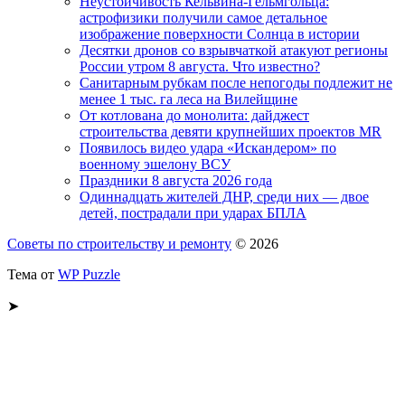
Неустойчивость Кельвина-Гельмгольца:
астрофизики получили самое детальное
изображение поверхности Солнца в истории
Десятки дронов со взрывчаткой атакуют регионы
России утром 8 августа. Что известно?
Санитарным рубкам после непогоды подлежит не
менее 1 тыс. га леса на Вилейщине
От котлована до монолита: дайджест
строительства девяти крупнейших проектов MR
Появилось видео удара «Искандером» по
военному эшелону ВСУ
Праздники 8 августа 2026 года
Одиннадцать жителей ДНР, среди них — двое
детей, пострадали при ударах БПЛА
Советы по строительству и ремонту
© 2026
Тема от
WP Puzzle
➤