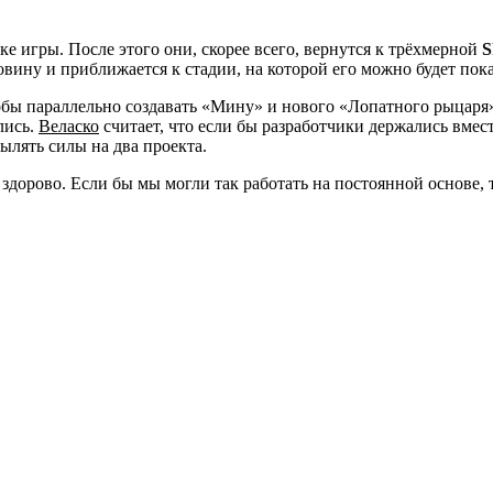
 игры. После этого они, скорее всего, вернутся к трёхмерной
S
овину и приближается к стадии, на которой его можно будет пока
тобы параллельно создавать «Мину» и нового «Лопатного рыцар
лись.
Веласко
считает, что если бы разработчики держались вмест
ылять силы на два проекта.
здорово. Если бы мы могли так работать на постоянной основе, т