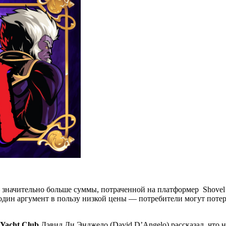
начительно больше суммы, потраченной на платформер Shovel Kn
 один аргумент в пользу низкой цены — потребители могут потер
Yacht Club
Дэвид Ди Энджело
(David D’Angelo) рассказал, что 