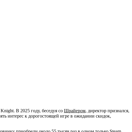
ight. В 2025 году, беседуя со
Шрайером
, директор признался,
ять интерес к дорогостоящей игре в ожидании скидок,
новинку приобрели около 55 тысяч раз в одном только Steam.