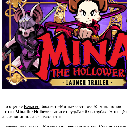
По оценке
Веласко
, бюджет «Мины» составил $5 миллионов — з
что от
Mina the Hollower
зависит судьба «Яхт-клуба». Это ещё
а компании позарез нужен хит.
Первые результаты «Мины» внушают оптимизм. Сооснователь