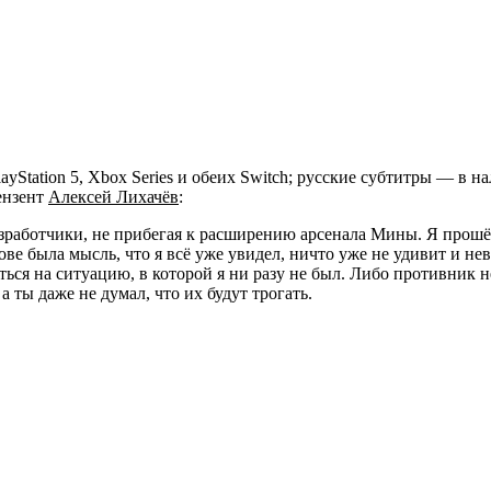
ayStation 5, Xbox Series и обеих Switch; русские субтитры — в
ензент
Алексей Лихачёв
:
зработчики, не прибегая к расширению арсенала Мины. Я прошёл 
лове была мысль, что я всё уже увидел, ничто уже не удивит и 
ться на ситуацию, в которой я ни разу не был. Либо противник 
ты даже не думал, что их будут трогать.