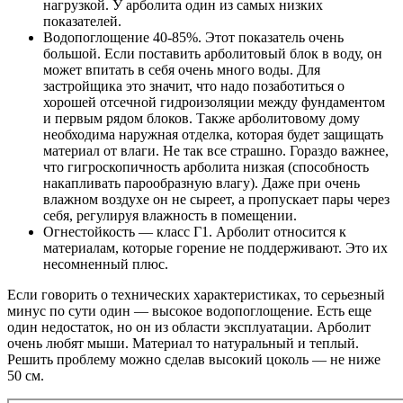
нагрузкой. У арболита один из самых низких
показателей.
Водопоглощение 40-85%. Этот показатель очень
большой. Если поставить арболитовый блок в воду, он
может впитать в себя очень много воды. Для
застройщика это значит, что надо позаботиться о
хорошей отсечной гидроизоляции между фундаментом
и первым рядом блоков. Также арболитовому дому
необходима наружная отделка, которая будет защищать
материал от влаги. Не так все страшно. Гораздо важнее,
что гигроскопичность арболита низкая (способность
накапливать парообразную влагу). Даже при очень
влажном воздухе он не сыреет, а пропускает пары через
себя, регулируя влажность в помещении.
Огнестойкость — класс Г1. Арболит относится к
материалам, которые горение не поддерживают. Это их
несомненный плюс.
Если говорить о технических характеристиках, то серьезный
минус по сути один — высокое водопоглощение. Есть еще
один недостаток, но он из области эксплуатации. Арболит
очень любят мыши. Материал то натуральный и теплый.
Решить проблему можно сделав высокий цоколь — не ниже
50 см.