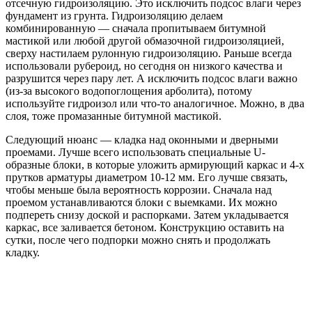
отсечную гидроизоляцию. Это исключить подсос влаги через
фундамент из грунта. Гидроизоляцию делаем
комбинированную — сначала пропитываем битумной
мастикой или любой другой обмазочной гидроизоляцией,
сверху настилаем рулонную гидроизоляцию. Раньше всегда
использовали рубероид, но сегодня он низкого качества и
разрушится через пару лет. А исключить подсос влаги важно
(из-за высокого водопоглощения арболита), потому
используйте гидроизол или что-то аналогичное. Можно, в два
слоя, тоже промазанные битумной мастикой.
Следующий нюанс — кладка над оконными и дверными
проемами. Лучше всего использовать специальные U-
образные блоки, в которые уложить армирующий каркас и 4-х
прутков арматуры диаметром 10-12 мм. Его лучше связать,
чтобы меньше была вероятность коррозии. Сначала над
проемом устанавливаются блоки с выемками. Их можно
подпереть снизу доской и распорками. Затем укладывается
каркас, все заливается бетоном. Конструкцию оставить на
сутки, после чего подпорки можно снять и продолжать
кладку.