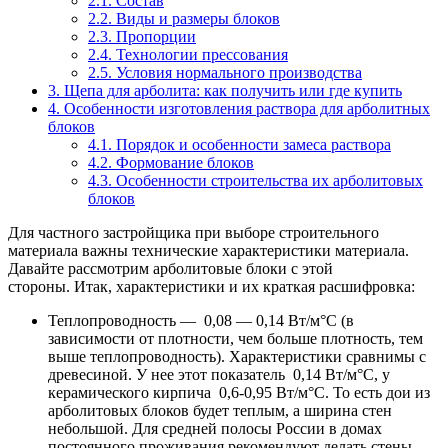
2.1.
Состав
2.2.
Виды и размеры блоков
2.3.
Пропорции
2.4.
Технологии прессования
2.5.
Условия нормального производства
3.
Щепа для арболита: как получить или где купить
4.
Особенности изготовления раствора для арболитных
блоков
4.1.
Порядок и особенности замеса раствора
4.2.
Формование блоков
4.3.
Особенности строительства их арболитовых
блоков
Для частного застройщика при выборе строительного
материала важны технические характеристики материала.
Давайте рассмотрим арболитовые блоки с этой
стороны. Итак, характеристики и их краткая расшифровка:
Теплопроводность — 0,08 — 0,14 Вт/м°C (в
зависимости от плотности, чем больше плотность, тем
выше теплопроводность). Характеристики сравнимы с
древесиной. У нее этот показатель 0,14 Вт/м°C, у
керамического кирпича 0,6-0,95 Вт/м°C. То есть дои из
арболитовых блоков будет теплым, а ширина стен
небольшой. Для средней полосы России в домах
постоянного проживания рекомендуют делать стены