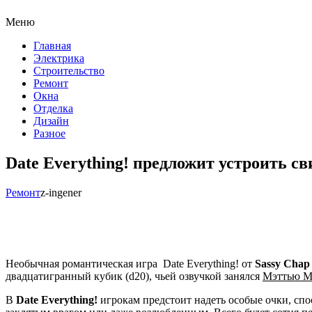
Меню
Главная
Электрика
Строительство
Ремонт
Окна
Отделка
Дизайн
Разное
Date Everything! предложит устроить с
Ремонт
z-ingener
Необычная романтическая игра Date Everything! от
Sassy Chap
двадцатигранный кубик (d20), чьей озвучкой занялся
Мэттью М
В
Date Everything!
игрокам предстоит надеть особые очки, спо