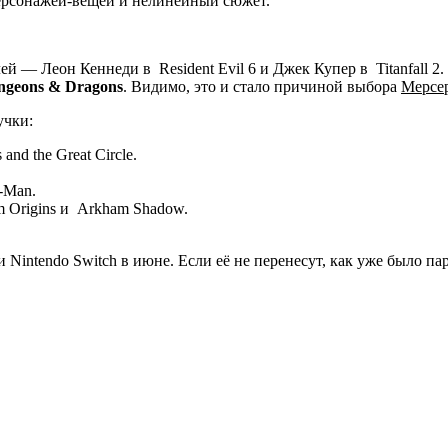
персонажей-вещей и нелинейный сюжет.
й — Леон Кеннеди в Resident Evil 6 и Джек Купер в Titanfall 2.
ngeons & Dragons
. Видимо, это и стало причиной выбора
Мерсе
учки:
nd the Great Circle.
-Man.
m Origins и Arkham Shadow.
 и Nintendo Switch в июне. Если её не перенесут, как уже было пар