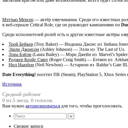
заклятым врагом или даже возлюбленным. Всего будет сотня 
Мэттью Мерсер
— актёр озвучивания. Среди его известных роле
в веб-сериале Critical Role, где он руководит кампаниями по
Du
Среди исполнителей ролей есть и другие известные актёры озв
Трой Бейкер
(Troy Baker) — Индиана Джонс из Indiana Jones a
Эшли Джонсон
(Ashley Johnson) — Элли из The Last of Us.
Лора Бэйли
(Laura Bailey) — Мэри Джейн из Marvel’s Spider
Роджер Крэйг Смит
(Roger Craig Smith) — Бэтмен из Arkha
Нил Ньюбон
(Neil Newbon) — Астарион из Baldur’s Gate III.
Date Everything!
посетит ПК (Steam), PlayStation 5, Xbox Series
Источник
Средний рейтинг
0 из 5 звезд. 0 голосов.
Вам нужно
авторизироваться
для того, чтобы проголосовать.
Свежие записи