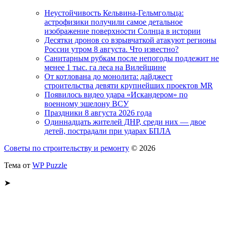
Неустойчивость Кельвина-Гельмгольца:
астрофизики получили самое детальное
изображение поверхности Солнца в истории
Десятки дронов со взрывчаткой атакуют регионы
России утром 8 августа. Что известно?
Санитарным рубкам после непогоды подлежит не
менее 1 тыс. га леса на Вилейщине
От котлована до монолита: дайджест
строительства девяти крупнейших проектов MR
Появилось видео удара «Искандером» по
военному эшелону ВСУ
Праздники 8 августа 2026 года
Одиннадцать жителей ДНР, среди них — двое
детей, пострадали при ударах БПЛА
Советы по строительству и ремонту
© 2026
Тема от
WP Puzzle
➤