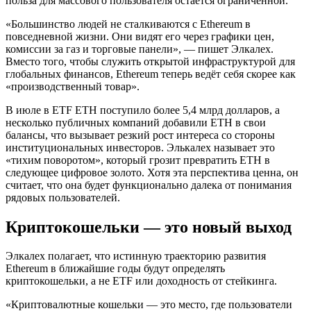
польза для массового пользователя остаётся ограниченной.
«Большинство людей не сталкиваются с Ethereum в
повседневной жизни. Они видят его через графики цен,
комиссии за газ и торговые панели», — пишет Элкалех.
Вместо того, чтобы служить открытой инфраструктурой для
глобальных финансов, Ethereum теперь ведёт себя скорее как
«производственный товар».
В июле в ETF ETH поступило более 5,4 млрд долларов, а
несколько публичных компаний добавили ETH в свои
балансы, что вызывает резкий рост интереса со стороны
институциональных инвесторов. Элькалех называет это
«тихим поворотом», который грозит превратить ETH в
следующее цифровое золото. Хотя эта перспектива ценна, он
считает, что она будет функционально далека от понимания
рядовых пользователей.
Криптокошельки — это новый выход
Элкалех полагает, что истинную траекторию развития
Ethereum в ближайшие годы будут определять
криптокошельки, а не ETF или доходность от стейкинга.
«Криптовалютные кошельки — это место, где пользователи