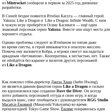
из
Mintrocket
сообщили в первом за 2025 год дневнике
разработки.
В Синей бездне появится Итибан Касуга — главный герой
Yakuza: Like a Dragon и Like a Dragon: Infinite Wealth. С ним
в чужую игру проберётся Осаму Каcиваги — ещё один
знаковый персонаж серии
Yakuza
. Вместе они ищут место для
хорошего отдыха.
Однако проблемы следуют за Итибаном по пятам даже
во время сиесты, и герой ввязывается в опасную миссию.
Помочь ему вызовется Кобра, а игроки смогут насладиться
аркадным «битэмапом». Кооператива, к несчастью, нет. Также
не обойдётся без караоке и визитов других персонажей
из
Like a Dragon
.
Как пояснил гейм-директор
Джехо Хван
(Jaeho Hwang),
он является давним фанатом серии
Like a Dragon
и сильно
ею вдохновлялся при создании
Dave the Diver
. Он всегда
хотел добавить персонажей оттуда в свою игру, и когда
выдался шанс, смог пообщаться с руководителем
RGG Studio
Масаёси Ёкоямой
(Masayoshi Yokoyama) во время
прошлогодней Tokyo Game Show.
Ёкояме
понравилась идея