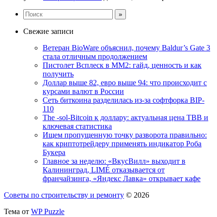
Свежие записи
Ветеран BioWare объяснил, почему Baldur’s Gate 3
стала отличным продолжением
Пистолет Всплеск в MM2: гайд, ценность и как
получить
Доллар выше 82, евро выше 94: что происходит с
курсами валют в России
Сеть биткоина разделилась из-за софтфорка BIP-
110
The -sol-Bitcoin к доллару: актуальная цена TBB и
ключевая статистика
Ищем пропущенную точку разворота правильно:
как криптотрейдеру применять индикатор Роба
Букера
Главное за неделю: «ВкусВилл» выходит в
Калининград, LIMÉ отказывается от
франчайзинга, «Яндекс Лавка» открывает кафе
Советы по строительству и ремонту
© 2026
Тема от
WP Puzzle