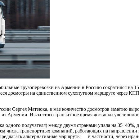
томобильные грузоперевозки из Армении в Россию сократился на 
еся досмотры на единственном сухопутном маршруте через КПП
сии Сергея Матеюка, в мае количество досмотров заметно выро
 из Армении. Из-за этого транзитное время доставки увеличилось
ка одного получателя) между двумя странами упала на 35–40%, д
нием числа транспортных компаний, работающих на направлении
 предлагать альтернативные маршруты — в частности, через ира