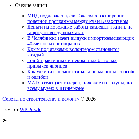
Свежие записи
МИД поддержал идею Токаева о расширении
полетной программы между РФ и Казахстаном
Деньги на дорожные работы разрешат тратить на
защиту от воздушных атак
В Челябинске начат выпуск импортозамещающих
40-метровых автокранов
Крым под атаками: волонтером становится
каждый
Топ-5 практичных и необычных бытовых
привычек японцев
Как удлинить шланг стиральной машины: способы
и ошибки
MAD размещает галереи, похожие на валуны, по
всему музею в Шэньчжэне
Советы по строительству и ремонту
© 2026
Тема от
WP Puzzle
➤