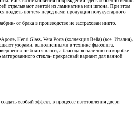
на. Риск возникновения повреждений здесь особенно велик.
верей отделывают лентой из ламинатина или шпона. При этом
ся поддеть ногтем- перед вами продукция полукустарного
абрик- от брака в производстве не застрахован никто.
te, Henri Glass, Vera Porta (коллекция Веlla) (все- Италия),
крашают узорами, выполненными в технике фьюзинга,
овершенно не боятся влаги, а благодаря наличию на коробке
о матированного стекла- прекрасный вариант для ванной
создать особый эффект, в процессе изготовления двери