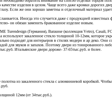
необходимо обратить внимание на способ отделки торцов полот
о качестве изделия в целом. Чаще всего даже кромки дорогих д
лазу. Если же они хорошо заметны и отделочный материал удает
слаивается. Иногда это случается даже с продукцией известных ф
телю- он обязан заменить бракованное изделие новым.
ndesign (Германия), Barausse (коллекция Vеtrо), Casali, FOApor
на используют закаленное стекло толщиной 10-12мм, которое у
льно подходят для интерьеров в стилях модерн и ар деко. Они с
дой для звуков и запахов. Поэтому двери из тонированного либ
с.руб. Итальянские двери дороже- 37-65тыс.руб. и более.
полотна из закаленного стекла с алюминиевой коробкой. Чтобы 
.руб.
олщиной 12мм (от 34тыс.руб.).