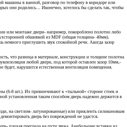
й машины в ванной, разговор по телефону в коридоре или
орых они родились… Иконечно, хотелось бы сделать так, чтобы
ении или монтаже двери- например, покороблено полотно либо
ухсторонней обшивкой из MDF (общая толщина- 40мм).
шь немного приглушить звук спокойной речи. Акогда зазор
ость, что разница в материале, конструкции и толщине полотна
укоизоляция любой двери, под которой оставлен зазор 10мм,-
 не будет, нарушится естественная вентиляция помещения.
ы (6-8 шт.). Их привинчивают к «тыльной» стороне стоек и
еной установленная таким способом дверь надежно держится в
зди, на светлом- латунированные) или приклеить силиконовым
демонтировать дверь без повреждений не удастся.
рь- плохая преграда на пути звука. Анебольшие вставки из