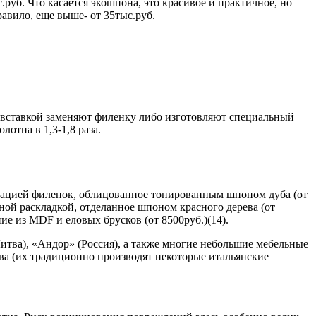
руб. Что касается экошпона, это красивое и практичное, но
авило, еще выше- от 35тыс.руб.
й вставкой заменяют филенку либо изготовляют специальный
отна в 1,3-1,8 раза.
митацией филенок, облицованное тонированным шпоном дуба (от
ной раскладкой, отделанное шпоном красного дерева (от
ие из MDF и еловых брусков (от 8500руб.)(14).
(Литва), «Андор» (Россия), а также многие небольшие мебельные
ева (их традиционно производят некоторые итальянские