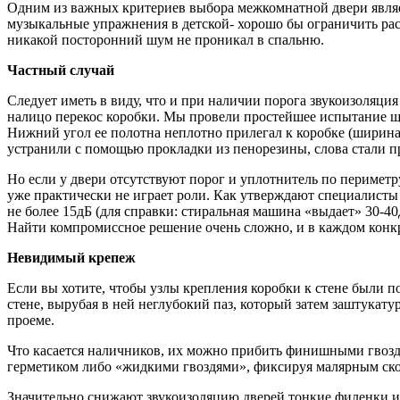
Одним из важных критериев выбора межкомнатной двери являе
музыкальные упражнения в детской- хорошо бы ограничить рас
никакой посторонний шум не проникал в спальню.
Частный случай
Следует иметь в виду, что и при наличии порога звукоизоляци
налицо перекос коробки. Мы провели простейшее испытание щ
Нижний угол ее полотна неплотно прилегал к коробке (ширина 
устранили с помощью прокладки из пенорезины, слова стали п
Но если у двери отсутствуют порог и уплотнитель по периметр
уже практически не играет роли. Как утверждают специалисты
не более 15дБ (для справки: стиральная машина «выдает» 30-40
Найти компромиссное решение очень сложно, и в каждом конк
Невидимый крепеж
Если вы хотите, чтобы узлы крепления коробки к стене были п
стене, вырубая в ней неглубокий паз, который затем заштукат
проеме.
Что касается наличников, их можно прибить финишными гвозд
герметиком либо «жидкими гвоздями», фиксируя малярным скотч
Значительно снижают звукоизоляцию дверей тонкие филенки и с