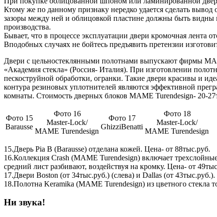
При покупке облицованной шпоном или ламинированной двери 
Ктому же по данному признаку нередко удается сделать вывод 
зазоры между ней и облицовкой пластине должны быть видны г
производства.
Бывает, что в процессе эксплуатации двери кромочная лента от
Вподобных случаях не бойтесь предъявить претензии изготови
Двери с цельностеклянными полотнами выпускают фирмы MAME Ture
«Академия стекла» (Россия- Италия). При изготовлении полот
пескоструйной обработки, огранки. Такие двери красивы и идеа
контура резиновых уплотнителей являются эффективной прегра
комнаты. Стоимость дверных блоков MAME Turendesign- 20-27ты
Фото 16
Фото 18
Фото 15
Фото 17
Master-Lock/
Master-Lock/
Barausse
GhizziBenatti
MAME Turendesign
MAME Turendesign
15.Дверь Pia B (Barausse) отделана кожей. Цена- от 88тыс.руб.
16.Коллекция Crash (MAME Turendesign) включает трехслойные 
средний лист разбивают, воздействуя на кромку. Цена- от 49тыс
17.Двери Boston (от 34тыс.руб.) (слева) и Dallas (от 43тыс.руб.).
18.Полотна Keramika (MAME Turendesign) из цветного стекла т
Ни звука!