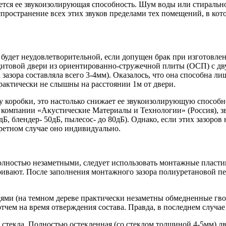
тся ее звукоизолирующая способность. Шум воды или стирально
пространение всех этих звуков пределами тех помещений, в кот
я будет неудовлетворительной, если допущен брак при изготовл
итовой двери из ориентированно-стружечной плиты (ОСП) с дв
зазора составляла всего 3-4мм). Оказалось, что она способна ли
рактически не слышны на расстоянии 1м от двери.
у коробки, это настолько снижает ее звукоизолирующую способн
 компании «Акустические Материалы и Технологии» (Россия), зв
дБ, блендер- 50дБ, пылесос- до 80дБ). Однако, если этих зазоров
ретном случае оно индивидуально.
олностью незаметными, следует использовать монтажные пластин
уривают. После заполнения монтажного зазора полиуретановой п
ями (на темном дереве практически незаметны обмедненные гво
ем на время отверждения состава. Правда, в последнем случае 
текла. Полностью остекленная (со стеклом толщиной 4-5мм) две