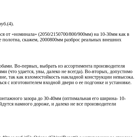
уб.(4).
я от «номинала» (2050/2150700/800/900мм) на 10-30мм как в
ре полотна, скажем, 2000800мм разброс реальных внешних
обами. Во-первых, выбрать из ассортимента производителя
и (что удается, увы, далеко не всегда). Во-вторых, допустимо
ние, так как взломостойкость накладной конструкции невысока.
я с изготовителем входной двери о ее подгонке и установке.
онтажного зазора до 30-40мм (оптимальная его ширина- 10-
дутся намного дороже, и далеко не все производители