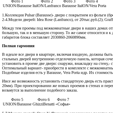
Фото 1
Фото 2
Фото 3
Фото 4
UNION/Barausse
ItalON/Lanfranco
Barausse
ItalON/Vera Porta
1.Коллекция Pulsar (Barausse)- двери с покрытием из фольги (бр
2-4.Модели дверей: Idea Rose (Lanfranco), от 20тыс.руб.(2); Graffi
Между тем проемы под межкомнатные двери в наших домах отню
большую, так и в меньшую сторону. То же самое относится и 
габаритов блока составляет 2030860-2060890мм.
Полная гармония
В идеале все двери в квартире, включая входную, должны быт
стальных дверей внутреннюю отделочную панель, которая сочет
установить в проеме две двери: снаружи, внакладку на стену,-
Оптимальный вариант- приобрести в комплекте с межкомнатным
Подобные изделия есть у Barausse, Vera Porta идр. Их стоимость 
Ивсе же возможность установить стандартную дверь есть прак
20мм). При проектировании же новых проемов в стенах и пере
возьмутся за выполнение подобного заказа.
Фото 5
Фото 6
Фото 7
UNION/Barausse
GhizziBenatti
«Софья»