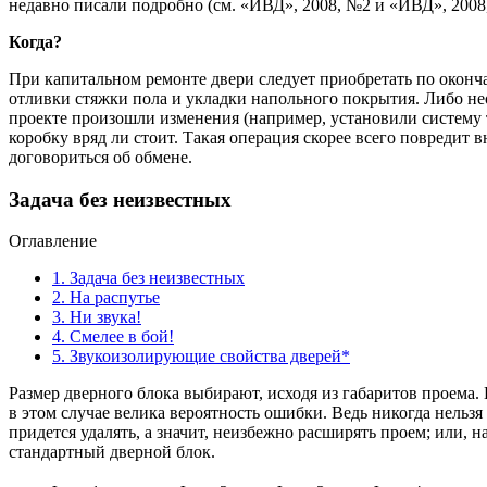
недавно писали подробно (см. «ИВД», 2008, №2 и «ИВД», 2008,
Когда?
При капитальном ремонте двери следует приобретать по оконч
отливки стяжки пола и укладки напольного покрытия. Либо не
проекте произошли изменения (например, установили систему 
коробку вряд ли стоит. Такая операция скорее всего повредит 
договориться об обмене.
Задача без неизвестных
Оглавление
1.
Задача без неизвестных
2.
На распутье
3.
Ни звука!
4.
Смелее в бой!
5.
Звукоизолирующие свойства дверей*
Размер дверного блока выбирают, исходя из габаритов проема
в этом случае велика вероятность ошибки. Ведь никогда нельз
придется удалять, а значит, неизбежно расширять проем; или,
стандартный дверной блок.