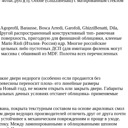
0тыс.руб.)(5); Orione (GhizziBenatti) с матированным стеклом
il, Barausse, Bosca Arredi, Garofoli, GhizziBenatti, Dila,
ми. Другой распространенный конструктивный тип- рамочная
ю поверхность, пригодную для финишной облицовки, клееные
ario Rioli (Италия- Россия) идр. Многие российские
ри из цельных либо пустотных ДСП (для имитации филенок могут
 массива с обшивкой из MDF. Полотна всех перечисленных
акие двери недороги (особенно если продаются без
ревесины переносит плохо- его линейные размеры
а Новый год), не можем открыть или закрыть двери. Габариты
мальных дачных условиях отстанет облицовка- применяемые
ована, покрыта текстурным составом на основе акриловых смол
 двери ведущих производителей отличить друг от друга почти
 устойчивее к механическим повреждениям и проще в уходе.
ю пленку. Между ламинированными и облицованными шпоном