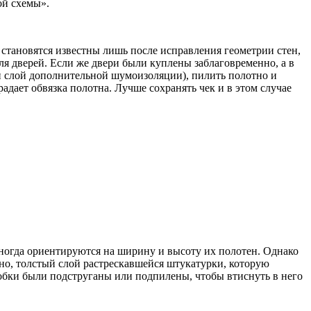
ой схемы».
 становятся известны лишь после исправления геометрии стен,
я дверей. Если же двери были куплены заблаговременно, а в
ли слой дополнительной шумоизоляции), пилить полотно и
радает обвязка полотна. Лучше сохранять чек и в этом случае
иногда ориентируются на ширину и высоту их полотен. Однако
жно, толстый слой растрескавшейся штукатурки, которую
оробки были подструганы или подпилены, чтобы втиснуть в него