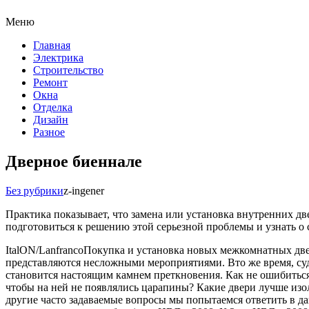
Меню
Главная
Электрика
Строительство
Ремонт
Окна
Отделка
Дизайн
Разное
Дверное биеннале
Без рубрики
z-ingener
Практика показывает, что замена или установка внутренних две
подготовиться к решению этой серьезной проблемы и узнать о
ItalON/LanfrancoПокупка и установка новых межкомнатных две
представляются несложными мероприятиями. Вто же время, суд
становится настоящим камнем преткновения. Как не ошибиться
чтобы на ней не появлялись царапины? Какие двери лучше изо
другие часто задаваемые вопросы мы попытаемся ответить в да