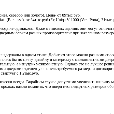
онза, серебро или золото). Цена- от 89тыс.руб.
ata (Barausse), от 34тыс.руб.(3); Uniqa V 1000 (Vera Porta), 31тыс.р
дь не одинаковы. Даже в типовых зданиях они могут отличатьс
к дверным блокам разных производителей: при заявленном разме
ь выдержаны в одном стиле. Добиться этого можно разными спос
алась бы по цвету, дизайну и материалу с межкомнатными дверям
 стальную, а изнутри- межкомнатную. Однако это не лучшее реше
и дверями отделочную панель требуемого размера и договоритьс
стартует с 1,2тыс.руб.
тически всегда. Вкрайнем случае допустимо увеличить ширину м
городках важно помнить, что двери нестандартных размеров обой