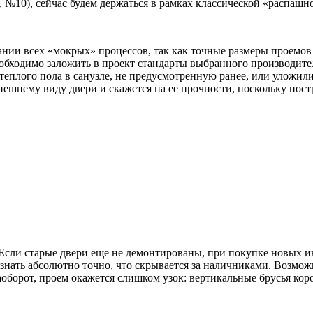
 №10), сейчас будем держаться в рамках классической «распашн
ании всех «мокрых» процессов, так как точные размеры проемов
обходимо заложить в проект стандарты выбранного производител
теплого пола в санузле, не предусмотренную ранее, или уложи
внешнему виду двери и скажется на ее прочности, поскольку пост
. Если старые двери еще не демонтированы, при покупке новых 
я знать абсолютно точно, что скрывается за наличниками. Возмо
 наоборот, проем окажется слишком узок: вертикальные брусья к