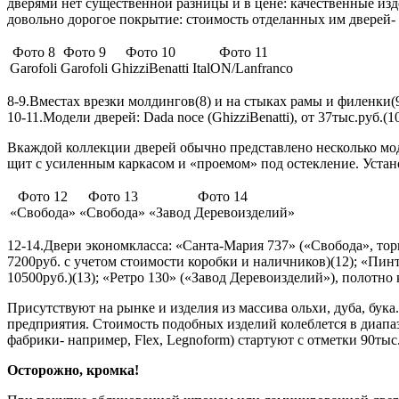
дверями нет существенной разницы и в цене: качественные изд
довольно дорогое покрытие: стоимость отделанных им дверей- 
Фото 8
Фото 9
Фото 10
Фото 11
Garofoli
Garofoli
GhizziBenatti
ItalON/Lanfranco
8-9.Вместах врезки молдингов(8) и на стыках рамы и филенки(
10-11.Модели дверей: Dada noce (GhizziBenatti), от 37тыс.руб.(10)
Вкаждой коллекции дверей обычно представлено несколько мод
щит с усиленным каркасом и «проемом» под остекление. Установ
Фото 12
Фото 13
Фото 14
«Свобода»
«Свобода»
«Завод Деревоизделий»
12-14.Двери экономкласса: «Санта-Мария 737» («Свобода», то
7200руб. с учетом стоимости коробки и наличников)(12); «Пин
10500руб.)(13); «Ретро 130» («Завод Деревоизделий»), полотн
Присутствуют на рынке и изделия из массива ольхи, дуба, бука
предприятия. Стоимость подобных изделий колеблется в диапа
фабрики- например, Flex, Legnoform) стартуют с отметки 90тыс
Осторожно, кромка!