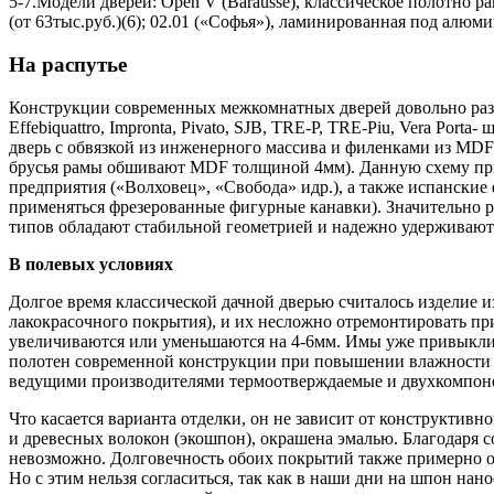
5-7.Модели дверей: Open V (Barausse), классическое полотно р
(от 63тыс.руб.)(6); 02.01 («Софья»), ламинированная под алюмин
На распутье
Конструкции современных межкомнатных дверей довольно разнооб
Effebiquattro, Impronta, Pivato, SJB, TRE-P, TRE-Piu, Vera P
дверь с обвязкой из инженерного массива и филенками из MD
брусья рамы обшивают MDF толщиной 4мм). Данную схему приме
предприятия («Волховец», «Свобода» идр.), а также испанские ф
применяться фрезерованные фигурные канавки). Значительно 
типов обладают стабильной геометрией и надежно удерживают
В полевых условиях
Долгое время классической дачной дверью считалось изделие и
лакокрасочного покрытия), и их несложно отремонтировать пр
увеличиваются или уменьшаются на 4-6мм. Имы уже привыкли к 
полотен современной конструкции при повышении влажности пр
ведущими производителями термоотверждаемые и двухкомпонен
Что касается варианта отделки, он не зависит от конструктив
и древесных волокон (экошпон), окрашена эмалью. Благодаря
невозможно. Долговечность обоих покрытий также примерно о
Но с этим нельзя согласиться, так как в наши дни на шпон 