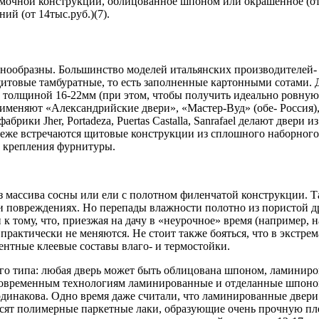
амочной конструкции, облицованное шпоном или окрашенное (от 4
ий (от 14тыс.руб.)(7).
разны. Большинство моделей итальянских производителей- Agoprof
orta- щитовые тамбуратные, то есть заполненные картонными сота
F толщиной 16-22мм (при этом, чтобы получить идеально ровну
няют «Александрийские двери», «Мастер-Вуд» (обе- Россия), M
абрики Jher, Portadeza, Puertas Castalla, Sanrafael делают две
реже встречаются щитовые конструкции из сплошного наборного
 крепления фурнитуры.
з массива сосны или ели с полотном филенчатой конструкции. Т
и повреждениях. Но перепады влажности полотно из пористой д
тому, что, приезжая на дачу в «неурочное» время (например, н
актически не меняются. Не стоит также бояться, что в экстре
тные клеевые составы влаго- и термостойки.
ного типа: любая дверь может быть облицована шпоном, ламинир
 современным технологиям ламинированные и отделанные шпоном
динакова. Одно время даже считали, что ламинированные двери
наносят полимерные паркетные лаки, образующие очень прочну