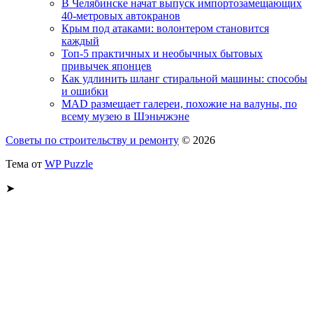
В Челябинске начат выпуск импортозамещающих
40-метровых автокранов
Крым под атаками: волонтером становится
каждый
Топ-5 практичных и необычных бытовых
привычек японцев
Как удлинить шланг стиральной машины: способы
и ошибки
MAD размещает галереи, похожие на валуны, по
всему музею в Шэньчжэне
Советы по строительству и ремонту
© 2026
Тема от
WP Puzzle
➤