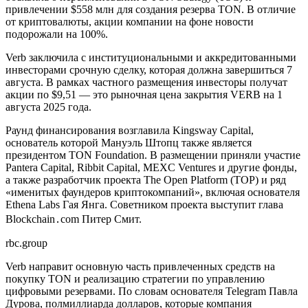
привлечении $558 млн для создания резерва TON. В отличие
от криптовалюты, акции компании на фоне новости
подорожали на 100%.
Verb заключила с институциональными и аккредитованными
инвесторами срочную сделку, которая должна завершиться 7
августа. В рамках частного размещения инвесторы получат
акции по $9,51 — это рыночная цена закрытия VERB на 1
августа 2025 года.
Раунд финансирования возглавила Kingsway Capital,
основатель которой Мануэль Штопц также является
президентом TON Foundation. В размещении приняли участие
Pantera Capital, Ribbit Capital, MEXC Ventures и другие фонды,
а также разработчик проекта The Open Platform (TOP) и ряд
«именитых фаундеров криптокомпаний», включая основателя
Ethena Labs Гая Янга. Советником проекта выступит глава
Blockchain․com Питер Смит.
rbc.group
Verb направит основную часть привлеченных средств на
покупку TON и реализацию стратегии по управлению
цифровыми резервами. По словам основателя Telegram Павла
Дурова, полмиллиарда долларов, которые компания