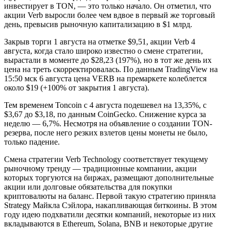
инвестирует в TON, — это только начало. Он отметил, что
акции Verb выросли более чем вдвое в первый же торговый
день, превысив рыночную капитализацию в $1 млрд.
Закрыв торги 1 августа на отметке $9,51, акции Verb 4
августа, когда стало широко известно о смене стратегии,
вырастали в моменте до $28,23 (197%), но в тот же день их
цена на треть скорректировалась. По данным TradingView на
15:50 мск 6 августа цена VERB на премаркете колеблется
около $19 (+100% от закрытия 1 августа).
Тем временем Toncoin с 4 августа подешевел на 13,35%, с
$3,67 до $3,18, по данным CoinGecko. Снижение курса за
неделю — 6,7%. Несмотря на объявление о создании TON-
резерва, после него резких взлетов цены монеты не было,
только падение.
Смена стратегии Verb Technology соответствует текущему
рыночному тренду — традиционные компании, акции
которых торгуются на биржах, размещают дополнительные
акции или долговые обязательства для покупки
криптовалюты на баланс. Первой такую стратегию приняла
Strategy Майкла Сэйлора, накапливающая биткоины. В этом
году идею подхватили десятки компаний, некоторые из них
вкладываются в Ethereum, Solana, BNB и некоторые другие