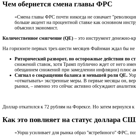
Чем обернется смена главы ФРС
«Смена главы ФРС почти никогда не означает ʺреволюцию
больше акцент на процентной ставке как основном инстр
объяснил экономист.
Количественное смягчение (QE)
– это инструмент денежно-кр
На горизонте первых трех-шести месяцев Файнман ждал бы не
Риторический разворот, но осторожные действия по с
снижений ставок, хотя Трамп публично ждет от него имен
обещанием снижений при замедлении инфляции) плюс акц
Сигнал о сокращении баланса и меньшей роли QE.
Уор
«отматывать» экстренные меры. В первые месяцы он, вер
рынки, – именно это сейчас активно обсуждают аналитик
Доллар откатился к 72 рублям на Форексе. Но затем вернулся 
Как это повлияет на статус доллара СШ
«Уорш усиливает для рынка образ ʺястребиногоʺ ФРС, по