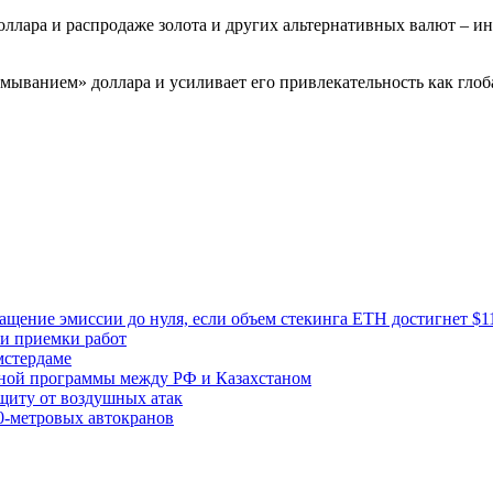
доллара и распродаже золота и других альтернативных валют – 
ыванием» доллара и усиливает его привлекательность как глобал
ащение эмиссии до нуля, если объем стекинга ETH достигнет $1
 и приемки работ
мстердаме
ной программы между РФ и Казахстаном
ащиту от воздушных атак
0-метровых автокранов