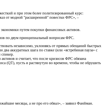
 жесткий и при этом более политизированный курс:
тказ от модной ʺрасширеннойʺ повестки ФРС», –
а экономики путем покупки финансовых активов.
налов по двум принципиальный вопросам ФРС.
ствовать независимо, уклоняясь от прямых обещаний быстрых
н два аккуратных шага по ставке (или «ястребиная пауза» с
 спикер.
активов и считает, что после кризисов ФРС обязана
нса (QT), пусть и растянутую во времени, чтобы не обрушить
жайшие месяцы, а не про его обвал», – заявил Фанйман.