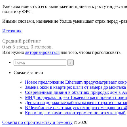
Уже сама новость о его выдвижении привела к росту индекса 
политику ФРС.
Иными словами, назначение Уолша уменьшает страх перед «разм
Источник
Средний рейтинг
0 из 5 звезд. 0 голосов.
Вам нужно
авторизироваться
для того, чтобы проголосовать.
Свежие записи
Новое предложение Ethereum предусматривает сокр
Замена окон в квартире: шаги от замера до монтажа
Современный дизайн в объятиях природы: дом в А
МИД поддержал идею Токаева о расширении полет
Деньги на дорожные работы разрешат тратить на з
В Челябинске начат выпуск импортозамещающих 4
Крым под атаками: волонтером становится каждый
Советы по строительству и ремонту
© 2026