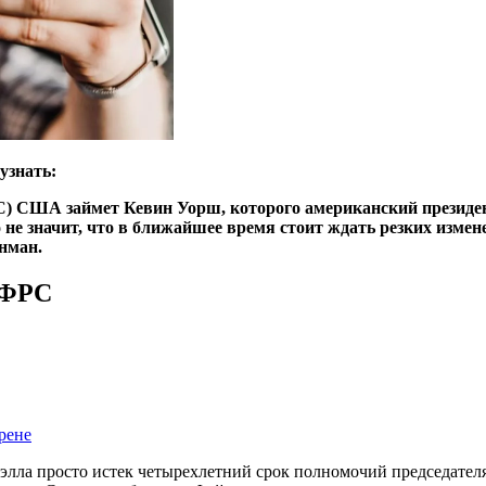
узнать:
С) США займет Кевин Уорш, которого американский президе
не значит, что в ближайшее время стоит ждать резких измене
нман.
 ФРС
рене
лла просто истек четырехлетний срок полномочий председателя