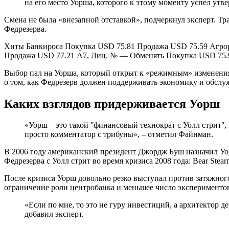
на его место Уорша, которого к этому моменту успел утв
Смена не была «внезапной отставкой», подчеркнул эксперт. Тра
Федрезерва.
Хиты Банкироса Покупка USD 75.81 Продажа USD 75.59 Агрор
Продажа USD 77.21 А7, Лиц. № — Обменять Покупка USD 75.
Выбор пал на Уорша, который открыт к «режимным» изменения
о том, как Федрезерв должен поддерживать экономику и обсл
Каких взглядов придерживается Уорш
«Уорш – это такой ʺфинансовый технократ с Уолл стритʺ,
просто комментатор с трибуны», – отметил Файнман.
В 2006 году американский президент Джордж Буш назначил Уо
Федрезерва с Уолл стрит во время кризиса 2008 года: Bear Stea
После кризиса Уорш довольно резко выступал против затяжного
ограничение роли центробанка и меньшее число экспериментов 
«Если по мне, то это не гуру инвестиций, а архитектор д
добавил эксперт.