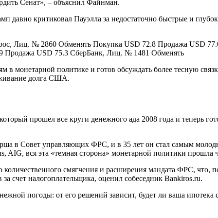
ердить Сенат», – объяснил Файнман.
мп давно критиковал Пауэлла за недостаточно быстрые и глубоки
ос, Лиц. № 2860 Обменять Покупка USD 72.8 Продажа USD 77.
9 Продажа USD 75.3 СберБанк, Лиц. № 1481 Обменять
м в монетарной политике и готов обсуждать более тесную связ
уживание долга США.
 который прошел все круги денежного ада 2008 года и теперь го
рша в Совет управляющих ФРС, и в 35 лет он стал самым молоды
rns, AIG, вся эта «темная сторона» монетарной политики прошла ч
 количественного смягчения и расширения мандата ФРС, что, по 
за счет налогоплательщика, оценил собеседник Bankiros.ru.
енежной погоды: от его решений зависит, будет ли ваша ипотека