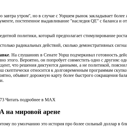
 завтра утромʺ, но в случае с Уоршем рынок закладывает более
ументе, постепенное выдавливание ʺнаследия QEʺ с баланса и о
едитной политики, который предполагает стимулирование рост
 столько радикальных действий, сколько демонстративных сиг
тавке
. На слушаниях в Сенате Уорш подчеркивал готовность дей
но этого. Вероятно, он попробует совместить одно с другим: оди
ент, что решения диктуются данными, а не политикой, пояснил
ш скептически относится к долговременным программам скупки 
оятно, объявит дорожную карту более быстрого сокращения бала
и.
к 73 Читать подробнее в MAX
А на мировой арене
этому по умолчанию это история про более сильный доллар в бли