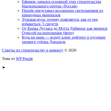
Ефимов: начался основной этап строительства
Национального центра «Россия»
Fluorite представил коллекцию светильников из
природных минералов
Луковая муха: почему появляется, как от нее
избавиться, 5 средств
От Кирка Дугласа до Мэтта Дэймона: как менялся
Одиссей на киноэкране (фото)
Куда ни кинь — всюду клин: цейтнот и цугцванг
хромого утёнка Дональда
Советы по строительству и ремонту
© 2026
Тема от
WP Puzzle
➤