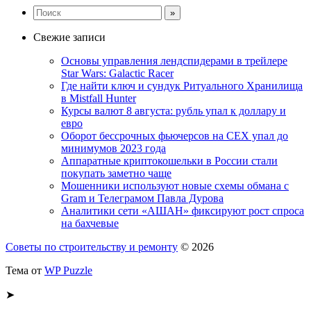
Свежие записи
Основы управления лендспидерами в трейлере
Star Wars: Galactic Racer
Где найти ключ и сундук Ритуального Хранилища
в Mistfall Hunter
Курсы валют 8 августа: рубль упал к доллару и
евро
Оборот бессрочных фьючерсов на CEX упал до
минимумов 2023 года
Аппаратные криптокошельки в России стали
покупать заметно чаще
Мошенники используют новые схемы обмана с
Gram и Телеграмом Павла Дурова
Аналитики сети «АШАН» фиксируют рост спроса
на бахчевые
Советы по строительству и ремонту
© 2026
Тема от
WP Puzzle
➤