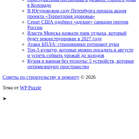
в Колорадо
В Юсуповском саду Петербурга прошла акция
проекта «Территория здоровья»
Сенат США одобрил «адские» санкции против
России
Власти Минска назвали парк отдыха, который
будет реконструирован в 2027 году
Атаки БПЛА: страховщики потирают руки
Топ-5 культур, которые можно посадить в августе
и успеть собрать урожай до холодов
Кухня и ванная без тесноты: 5 устройств, которые
оптимизируют пространство
Советы по строительству и ремонту
© 2026
Тема от
WP Puzzle
➤