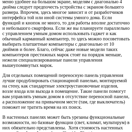
меню удобнее на большом экране, моделям с диагональю 4
дюйма следует предпочесть устройства с экраном большего
размера. Впрочем, здесь многое зависит и от разработчиков
интерфейса той или иной системы умного дома. Если
функций и кнопок не много, то для работы вполне достаточно
и небольшого смартфона. Если же вы планируете параллельно
с управлением умным домом использовать гаджет и как
обычный карманный компьютер, то здесь можно посоветовать
выбирать платшетные компьютеры с диагональю от 10
дюймов и более. Благо, сейчас даже новые модели таких
компьютеров престижных марок стоят на порядок меньше,
нежели специализированные панели управления
вышеупомянутых марок.
Для отдельных помещений переносную панель управления
лучше продублировать стационарной панелью, монтируемой
на стену, как стандартные электроустановочные изделия,
возле входа или выхода в помещение. Такие панели помогут
вам управлять умным домом в отсутствие переносной панели,
а расположение на привычном месте (там, где выключатель)
поможет не тратить время на их поиск.
В настенных панелях может быть урезаны функциональные
возможности, но базовые функции (свет, климат, мультирум) в
них обязательно представлены. Хотя стоимость настенных