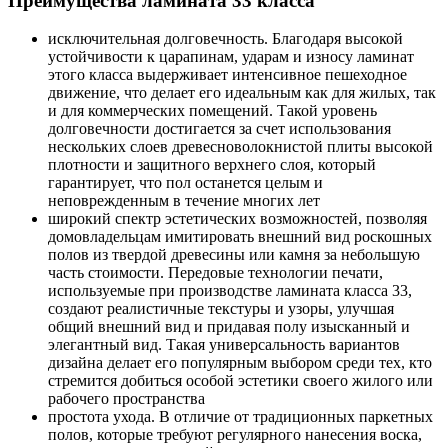
Преимущества ламината 33 класса
исключительная долговечность. Благодаря высокой
устойчивости к царапинам, ударам и износу ламинат
этого класса выдерживает интенсивное пешеходное
движение, что делает его идеальным как для жилых, так
и для коммерческих помещений. Такой уровень
долговечности достигается за счет использования
нескольких слоев древесноволокнистой плиты высокой
плотности и защитного верхнего слоя, который
гарантирует, что пол останется целым и
неповрежденным в течение многих лет
широкий спектр эстетических возможностей, позволяя
домовладельцам имитировать внешний вид роскошных
полов из твердой древесины или камня за небольшую
часть стоимости. Передовые технологии печати,
используемые при производстве ламината класса 33,
создают реалистичные текстуры и узоры, улучшая
общий внешний вид и придавая полу изысканный и
элегантный вид. Такая универсальность вариантов
дизайна делает его популярным выбором среди тех, кто
стремится добиться особой эстетики своего жилого или
рабочего пространства
простота ухода. В отличие от традиционных паркетных
полов, которые требуют регулярного нанесения воска,