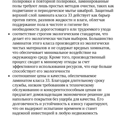
полировки и повторной полировки, ламинированные
полы требуют лишь простых методов очистки, таких как
подметание и периодическое мытье шваброй. Защитный
верхний слой ламината класса 33 действует как барьер
против пятен, разливов жидкости и влаги, облегчая
поддержание пола в чистоте и гигиене без
необходимости дорогостоящего или трудоемкого ухода
соответствие строгим экологическим стандартам, что
делает его экологически чистым выбором. Большинство
ламинатов этого класса производятся из экологически
чистых материалов и не содержат вредных химикатов,
что обеспечивает минимальное воздействие на
окружающую среду. Кроме того, производственный
процесс сводит к минимуму отходы за счет
эффективного использования ресурсов, что еще больше
способствует его экологичности
соотношение цены и качества, обеспечиваемое
ламинатом класса 33. Благодаря длительному сроку
службы, низким требованиям к техническому
обслуживанию и конкурентоспособным ценам он
предлагает домовладельцам экономичное решение для
напольного покрытия без ущерба для качества. Его
долговечность и устойчивость к износу гарантируют,
что он выдержит испытание временем и станет
надежной инвестицией в любую недвижимость