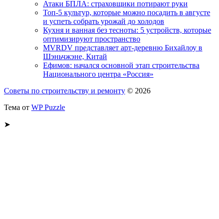
Атаки БПЛА: страховщики потирают руки
Топ-5 культур, которые можно посадить в августе
и успеть собрать урожай до холодов
Кухня и ванная без тесноты: 5 устройств, которые
оптимизируют пространство
MVRDV представляет арт-деревню Бихайлоу в
Шэньчжэне, Китай
Ефимов: начался основной этап строительства
Национального центра «Россия»
Советы по строительству и ремонту
© 2026
Тема от
WP Puzzle
➤