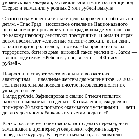
украинскими хакерами, заставили затаиться в гостинице под
Тверью и выманили у родных 2 млн рублей выкупа.
С этого года мошенники стали целенаправленно работать по
детям. «Спас Град», московское отделение Национального
центра помощи пропавшим и пострадавшим детям, показал,
по какому шаб­лону действуют преступники. В онлайн-играх
детям предлагают «секретные миссии»: дескать, купи скин,
заплати картой родителей, а потом: «Ты проспонсировал
террористов, беги из дома, вызывай такси удаленно». Затем —
звонок родителям: «Ребенок у нас, выкуп — 500 тысяч
рублей».
Подростки в силу отсутствия опыта и возрастного
авантюризма — идеальные жертвы для мошенников. За 2025
год при невольном посредничестве несовершеннолетних
украдено более
1 млрд рублей. Зафиксировано свыше 6 тысяч попыток
развести школьников на деньги. К сожалению, ежедневно
примерно 20 таких попыток оказываются успешными — дети
делятся доступом к банковским счетам родителей.
Юных россиян не только заставляют сделать перевод, но и
заманивают в дропперы: уговаривают оформить карту,
передать ее курьеру. В Перми с начала года следователи