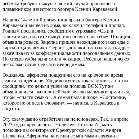
ребенка требуют выкуп. Свежий случай произошел с
племянником известного блогера Ксении Караваевой.
На днях 14-летний племянник врача и блогера Ксении
Караваевой вышел из дома, выключил телефон и пропал.
Родным посыпались сообщения с угрозами: «Сын в
заложниках, платите выкуп или пеняйте на себя». Полиция
объявила розыск. Зацепка пришла неожиданно: заказ еды с
карты отца мальчика. Сервис доставки отказался дать адрес
заказчика из-за конфиденциальности персональных данных.
Но спецслужбы вычислили локацию. Ребенка нашли через
несколько суток целым и невредимым.
Оказалось, аферисты подцепили его на крючок во время
сеанса в видеоигре. Убедили купить «эксклюзив», а потом
сообщили, что деньги ушли на помощь ВСУ. Тут же
объявившиеся лжеполицейские велели мальчику прятаться,
чтобы «спасти семью». А семья была в шоке. «Состояние,
которое не описать словами», — написала Караваева в
соцсети.
Эту схему давно отработали на пенсионерах. Так, в апреле
2023 года вдруг исчезла 76-летняя Татьяна А., мать
помощницы сенатора от Оренбургской области Андрея
Шевченко. Аферисты напугали ее мнимыми связями с