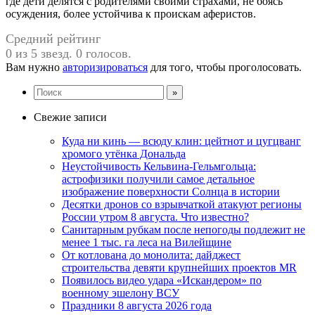
где дети делятся с родителями своими страхами, не боясь
осуждения, более устойчива к проискам аферистов.
Средний рейтинг
0 из 5 звезд. 0 голосов.
Вам нужно
авторизироваться
для того, чтобы проголосовать.
Свежие записи
Куда ни кинь — всюду клин: цейтнот и цугцванг
хромого утёнка Дональда
Неустойчивость Кельвина-Гельмгольца:
астрофизики получили самое детальное
изображение поверхности Солнца в истории
Десятки дронов со взрывчаткой атакуют регионы
России утром 8 августа. Что известно?
Санитарным рубкам после непогоды подлежит не
менее 1 тыс. га леса на Вилейщине
От котлована до монолита: дайджест
строительства девяти крупнейших проектов MR
Появилось видео удара «Искандером» по
военному эшелону ВСУ
Праздники 8 августа 2026 года