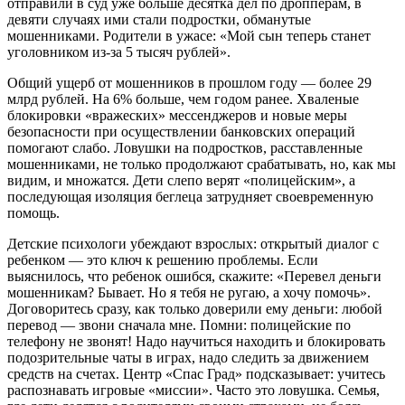
отправили в суд уже больше десятка дел по дропперам, в
девяти случаях ими стали подростки, обманутые
мошенниками. Родители в ужасе: «Мой сын теперь станет
уголовником из-за 5 тысяч рублей».
Общий ущерб от мошенников в прошлом году — более 29
млрд рублей. На 6% больше, чем годом ранее. Хваленые
блокировки «вражеских» мессенджеров и новые меры
безопасности при осуществлении банковских операций
помогают слабо. Ловушки на подростков, расставленные
мошенниками, не только продолжают срабатывать, но, как мы
видим, и множатся. Дети слепо верят «полицейским», а
последующая изоляция беглеца затрудняет своевременную
помощь.
Детские психологи убеждают взрослых: открытый диалог с
ребенком — это ключ к решению проблемы. Если
выяснилось, что ребенок ошибся, скажите: «Перевел деньги
мошенникам? Бывает. Но я тебя не ругаю, а хочу помочь».
Договоритесь сразу, как только доверили ему деньги: любой
перевод — звони сначала мне. Помни: полицейские по
телефону не звонят! Надо научиться находить и блокировать
подозрительные чаты в играх, надо следить за движением
средств на счетах. Центр «Спас Град» подсказывает: учитесь
распознавать игровые «миссии». Часто это ловушка. Семья,