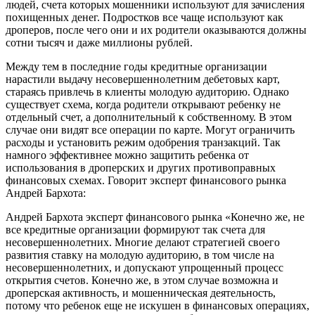
людей, счета которых мошенники используют для зачисления
похищенных денег. Подростков все чаще используют как
дроперов, после чего они и их родители оказываются должны
сотни тысяч и даже миллионы рублей.
Между тем в последние годы кредитные организации
нарастили выдачу несовершеннолетним дебетовых карт,
стараясь привлечь в клиенты молодую аудиторию. Однако
существует схема, когда родители открывают ребенку не
отдельный счет, а дополнительный к собственному. В этом
случае они видят все операции по карте. Могут ограничить
расходы и установить режим одобрения транзакций. Так
намного эффективнее можно защитить ребенка от
использования в дроперских и других противоправных
финансовых схемах. Говорит эксперт финансового рынка
Андрей Бархота:
Андрей Бархота эксперт финансового рынка «Конечно же, не
все кредитные организации формируют так счета для
несовершеннолетних. Многие делают стратегией своего
развития ставку на молодую аудиторию, в том числе на
несовершеннолетних, и допускают упрощенный процесс
открытия счетов. Конечно же, в этом случае возможна и
дроперская активность, и мошенническая деятельность,
потому что ребенок еще не искушен в финансовых операциях,