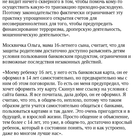
не видит ничего скверного в том, чтобы помочь кому-то
осуществить какую-то транзакцию приходно-расходную.
Поэтому законодательство фактически ограничивает эту
практику упрощенного открытия счетов для
несовершеннолетних для того, чтобы предупредить
финансирование терроризма, дроперскую деятельность,
мошенническую деятельность».
Москвичка Ольга, мама 16-летнего сына, считает, что для
защиты родителям достаточно доступно разъяснять детям
условия пользования банковским продуктом, ограничения и
возможные последствия незаконных действий.
«Моему ребенку 16 лет, у него есть банковская карта, он ее
оформил в 14 лет самостоятельно, но предварительно мы с
ним об этом поговорили. То есть он меня предупредил, что
хочет оформить эту карту. Скинул мне ссылку на условия с
сайта банка. Я все почитала, дала добро, он ее оформил. Я
считаю, что это, в общем-то, неплохо, потому что таким
образом дети учатся самостоятельно общаться с банками,
пользоваться картами и так далее. Это очень пригодится и в
будущей, и взрослой жизни. Просто общение и объяснение,
тем более с 14 лет, это уже, в общем-то, достаточно взрослый
ребенок, который в состоянии понять, что и как устроено,
даже во многом лучше нас».