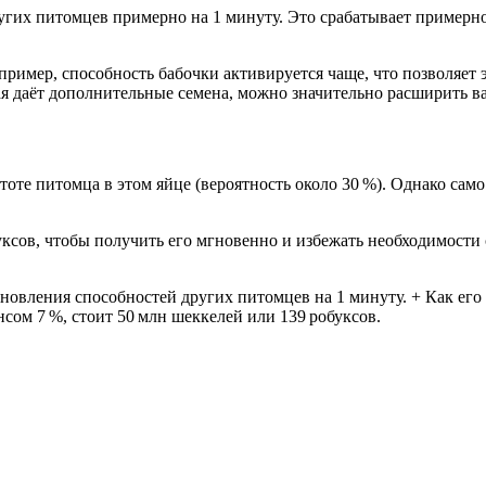
гих питомцев примерно на 1 минуту. Это срабатывает примерно 
апример, способность бабочки активируется чаще, что позволяе
ая даёт дополнительные семена, можно значительно расширить в
оте питомца в этом яйце (вероятность около 30 %). Однако само
ксов, чтобы получить его мгновенно и избежать необходимости 
новления способностей других питомцев на 1 минуту. + Как его 
нсом 7 %, стоит 50 млн шеккелей или 139 робуксов.