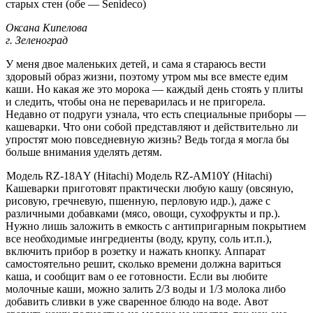
старых стен (обе — Senideco)
Оксана Кипелова
г. Зеленоград
У меня двое маленьких детей, и сама я стараюсь вести
здоровый образ жизни, поэтому утром мы все вместе едим
каши. Но какая же это морока — каждый день стоять у плиты
и следить, чтобы она не переварилась и не пригорела.
Недавно от подруги узнала, что есть специальные приборы —
кашеварки. Что они собой представляют и действительно ли
упростят мою повседневную жизнь? Ведь тогда я могла бы
больше внимания уделять детям.
Модель RZ-18АY (Hitachi)
Модель RZ-AM10Y (Hitachi)
Кашеварки приготовят практически любую кашу (овсяную,
рисовую, гречневую, пшенную, перловую идр.), даже с
различными добавками (мясо, овощи, сухофрукты и пр.).
Нужно лишь заложить в емкость с антипригарным покрытием
все необходимые ингредиенты (воду, крупу, соль ит.п.),
включить прибор в розетку и нажать кнопку. Аппарат
самостоятельно решит, сколько времени должна вариться
каша, и сообщит вам о ее готовности. Если вы любите
молочные каши, можно залить 2/3 воды и 1/3 молока либо
добавить сливки в уже сваренное блюдо на воде. Авот