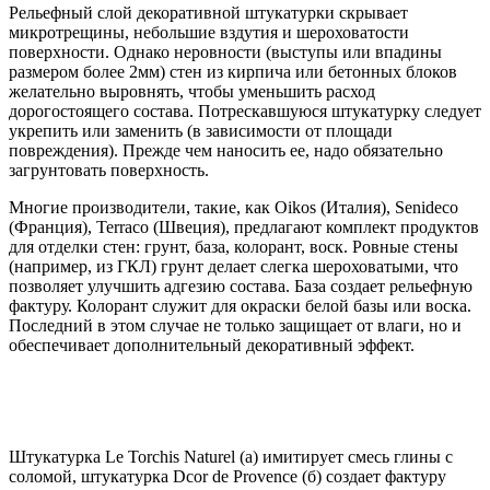
Рельефный слой декоративной штукатурки скрывает
микротрещины, небольшие вздутия и шероховатости
поверхности. Однако неровности (выступы или впадины
размером более 2мм) стен из кирпича или бетонных блоков
желательно выровнять, чтобы уменьшить расход
дорогостоящего состава. Потрескавшуюся штукатурку следует
укрепить или заменить (в зависимости от площади
повреждения). Прежде чем наносить ее, надо обязательно
загрунтовать поверхность.
Многие производители, такие, как Oikos (Италия), Senideco
(Франция), Terraco (Швеция), предлагают комплект продуктов
для отделки стен: грунт, база, колорант, воск. Ровные стены
(например, из ГКЛ) грунт делает слегка шероховатыми, что
позволяет улучшить адгезию состава. База создает рельефную
фактуру. Колорант служит для окраски белой базы или воска.
Последний в этом случае не только защищает от влаги, но и
обеспечивает дополнительный декоративный эффект.
Штукатурка Le Torchis Naturel (a) имитирует смесь глины с
соломой, штукатурка Dcor de Provence (б) создает фактуру