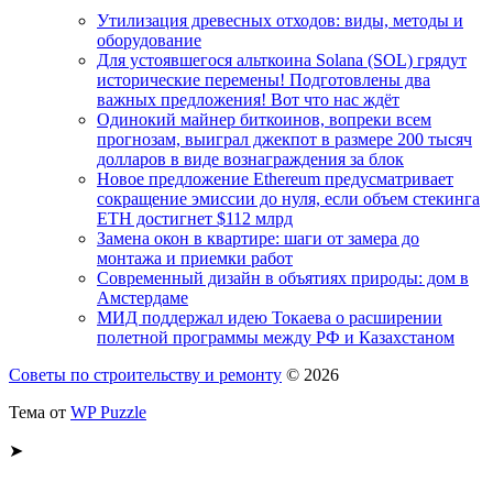
Утилизация древесных отходов: виды, методы и
оборудование
Для устоявшегося альткоина Solana (SOL) грядут
исторические перемены! Подготовлены два
важных предложения! Вот что нас ждёт
Одинокий майнер биткоинов, вопреки всем
прогнозам, выиграл джекпот в размере 200 тысяч
долларов в виде вознаграждения за блок
Новое предложение Ethereum предусматривает
сокращение эмиссии до нуля, если объем стекинга
ETH достигнет $112 млрд
Замена окон в квартире: шаги от замера до
монтажа и приемки работ
Современный дизайн в объятиях природы: дом в
Амстердаме
МИД поддержал идею Токаева о расширении
полетной программы между РФ и Казахстаном
Советы по строительству и ремонту
© 2026
Тема от
WP Puzzle
➤