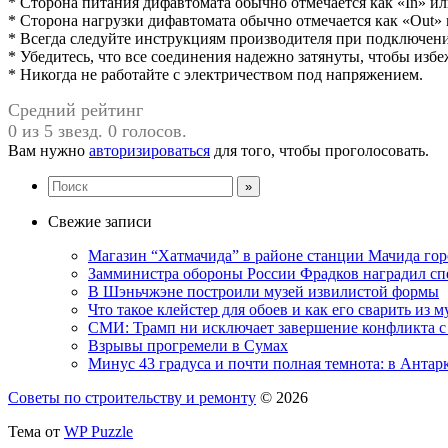
* Сторона питания дифавтомата обычно отмечается как «In» или
* Сторона нагрузки дифавтомата обычно отмечается как «Out» 
* Всегда следуйте инструкциям производителя при подключен
* Убедитесь, что все соединения надежно затянуты, чтобы избе
* Никогда не работайте с электричеством под напряжением.
Средний рейтинг
0 из 5 звезд. 0 голосов.
Вам нужно
авторизироваться
для того, чтобы проголосовать.
Свежие записи
Магазин “Хатмачида” в районе станции Мачида гор
Замминистра обороны России Фрадков наградил с
В Шэньчжэне построили музей извилистой формы
Что такое клейстер для обоев и как его сварить из 
СМИ: Трамп ни исключает завершение конфликта с
Взрывы прогремели в Сумах
Минус 43 градуса и почти полная темнота: в Анта
Советы по строительству и ремонту
© 2026
Тема от
WP Puzzle