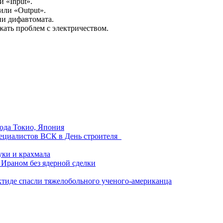
 «Input».
или «Output».
ии дифавтомата.
жать проблем с электричеством.
ода Токио, Япония
пециалистов ВСК в День строителя
муки и крахмала
 Ираном без ядерной сделки
рктиде спасли тяжелобольного ученого-американца