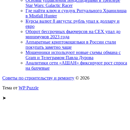
Основы управления лендспидерами в трейлере
Star Wars: Galactic Racer
Где найти ключ и сундук Ритуального Хранилища
в Mistfall Hunter
Курсы валют 8 августа: рубль упал к доллару и
евро
Оборот бессрочных фьючерсов на CEX упал до
минимумов 2023 года
Аппаратные криптокошельки в России стали
покупать заметно чаще
Мошенники используют новые схемы обмана с
Gram и Телеграмом Павла Дурова
Аналитики сети «АШАН» фиксируют рост спроса
на бахчевые
Советы по строительству и ремонту
© 2026
Тема от
WP Puzzle
➤