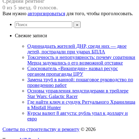
Средний рейтинг
0 из 5 звезд. 0 голосов.
Вам нужно
авторизироваться
для того, чтобы проголосовать.
Свежие записи
Одиннадцать жителей ДНР, среди них — двое
детей, пострадали при ударах БПЛА
Токсичность и непопулярность: почему соратники
Мерца задумались о его возможной отставке
Сооснователь «Википедии» назвал ресурс
органом пропаганды ЦРУ
Замена труб в ванной: пошаговое руководство по
проведению работ
Основы управления лендспидерами в трейлере
Star Wars: Galactic Racer
Где найти ключ и сундук Ритуального Хранилища
в Mistfall Hunter
Курсы валют 8 августа: рубль упал к доллару и
евро
Советы по строительству и ремонту
© 2026