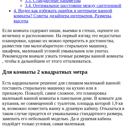
3.3.
Стандартные параметры
3.4.
Оптимальное расстояние между сантехникой
4.
Видео как избежать ошибок в интерьере ванной
комнаты? Советы дизайнера интерьеров. Размеры,
высоты
Если комната содержит ниши, выемки в стенах, оцените их
величину и расположение. На первый взгляд это недостатки
планировки, однако их можно превратить в достоинства,
разместив там малогабаритную стиральную машинку,
шкафчик, маленький угловой умывальник или унитаз.
Рекомендуем вначале узнать точные размеры ванной комнаты
, чтобы в дальнейшем от этого отталкиваться.
Для комнаты 2 квадратных метра
Есть кардинальное решение для слишком маленькой ванной:
поставить стиральную машинку на кухню или в
прихожую. Пожалуй, самое сложное, это планировка
маленькой ванной комнаты в панельном доме. В комнате для
купания, не совмещенной с туалетом, площадь которой 1,9 кв
м, возможно поместить ванну и душевую кабину. Отказаться в
таком случае придется от умывальника стандартного размера,
заменить его небольшой моделью. Да и душевая кабина
подойдет только угловая, самая маленькая.