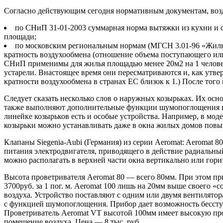
Согласно действующим сегодня нормативным документам, возд
по СНиП 31-01-2003 суммарная норма вытяжки из кухни и са
площади;
по московским региональным нормам (МГСН 3.01-96 «Жилые 
кратность воздухообмена (отношение объема поступающего или
СНиП применимы для жилья площадью менее 20м2 на 1 человек
устарели. Внастоящее время они пересматриваются и, как утве
кратности воздухообмена в странах ЕС близок к 1.) После того
Следует сказать несколько слов о наружных козырьках. Их ос
также выполняют дополнительные функции шумопоглощения и з
линейке козырьков есть и особые устройства. Например, в мод
козырьки можно устанавливать даже в окна жилых домов пов
Клапаны Siegenia-Aubi (Германия) из серии Aeromat: Aeromat 8
питания электродвигателя, приводящего в действие радиальный
можно располагать в верхней части окна вертикально или гор
Высота проветривателя Aeromat 80 — всего 80мм. При этом п
3700руб. за 1 пог. м. Aeromat 100 лишь на 20мм выше своего «
воздуха. Устройство поставляют с одним или двумя вентилятор
с функцией шумопоглощения. Прибор дает возможность бесступе
Проветриватель Aeromat VT высотой 100мм имеет высокую проп
помещение воздуха. Цена — 8 тыс. руб.