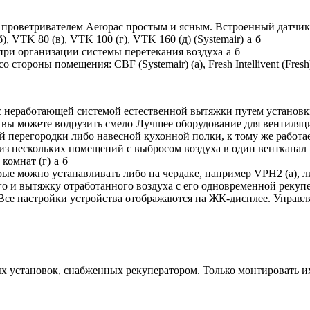
проветривателем Aeropac простым и ясным. Встроенный датчик 
), VTK 80 (в), VTK 100 (г), VTK 160 (д) (Systemair)
а
б
 при организации системы перетекания воздуха
а
б
тороны помещения: CBF (Systemair) (а), Fresh Intellivent (Fresh)
с неработающей системой естественной вытяжки путем установк
р вы можете водрузить смело
Лучшее оборудование для вентиляци
й перегородки либо навесной кухонной полки, к тому же работа
з нескольких помещений с выбросом воздуха в один вентканал п
 комнат (г)
а
б
ые можно устанавливать либо на чердаке, например VPH2 (а), 
го и вытяжку отработанного воздуха с его одновременной рекупе
Все настройки устройства отображаются на ЖК-дисплее. Управл
установок, снабженных рекуператором. Только монтировать их