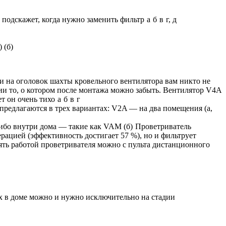
подскажет, когда нужно заменить фильтр
а
б
в
г, д
 (б)
и на оголовок шахты кровельного вентилятора вам никто не
и то, о котором после монтажа можно забыть. Вентилятор V4A
ет он очень тихо
а
б
в
г
редлагаются в трех вариантах: V2A — на два помещения (а,
либо внутри дома — такие как VAM (б)
Проветриватель
рацией (эффективность достигает 57 %), но и фильтрует
ять работой проветривателя можно с пульта дистанционного
 в доме можно и нужно исключительно на стадии