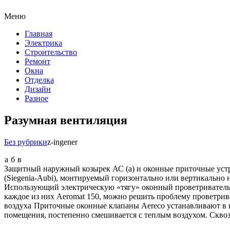
Меню
Главная
Электрика
Строительство
Ремонт
Окна
Отделка
Дизайн
Разное
Разумная вентиляция
Без рубрики
z-ingener
а
б
в
Защитный наружный козырек АС (а) и оконные приточные устр
(Siegenia-Aubi), монтируемый горизонтально или вертикально
Использующий электрическую «тягу» оконный проветриватель Aer
каждое из них Aeromat 150, можно решить проблему проветрива
воздуха
Приточные оконные клапаны Aereco устанавливают в ве
помещения, постепенно смешивается с теплым воздухом. Сквоз