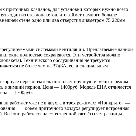
ных приточных клапанов, для установки которых нужно всего
нять один из стеклопакетов, что займет намного больше
внешней стене одно или два отверстия диаметром 75-220мм
игрорегулируемыми системами вентиляции. Предлагаемые данной
тики окна полностью сохраняются. Эти устройства можно
еклопакета). Технического обслуживания не требуется —
нижаться не более чем на 37дБА, если специальным
а корпусе переключатель позволяет вручную изменить режим
ать в зимний период. Цена — 1400руб. Модель EHA отличается
ена — 1700руб.
ан работает уже не в двух, а в трех режимах: «Прикрыто» —
рования» — объем приточного воздуха регулирует встроенная
Все они работают на естественной тяге (за счет разницы