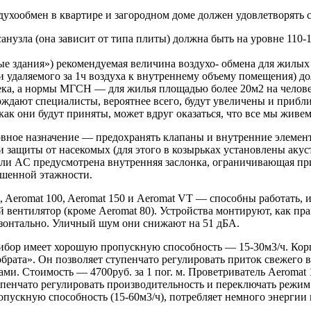
ухообмен в квартире и загородном доме должен удовлетворять
нузла (она зависит от типа плиты) должна быть на уровне 110-
здания») рекомендуемая величина воздухо- обмена для жилых к
 удаляемого за 1ч воздуха к внутреннему объему помещения) до
а, а нормы МГСН — для жилья площадью более 20м2 на человека
рждают специалисты, вероятнее всего, будут увеличены и прибл
 как они будут приняты, может вдруг оказаться, что все мы живе
новное назначение — предохранять клапаны и внутренние элемен
ащиты от насекомых (для этого в козырьках установлены акуст
ели AC предусмотрена внутренняя заслонка, ограничивающая при
ышенной этажности.
0, Aeromat 100, Aeromat 150 и Aeromat VT — способны работать, и
 вентилятор (кроме Aeromat 80). Устройства монтируют, как пра
изонтально. Уличный шум они снижают на 51 дБА.
рибор имеет хорошую пропускную способность — 15-30м3/ч. Ко
собрата». Он позволяет ступенчато регулировать приток свежего
ами. Стоимость — 4700руб. за 1 пог. м. Проветриватель Aeroma
нчато регулировать производительность и переключать режим с 
ускную способность (15-60м3/ч), потребляет немного энергии и