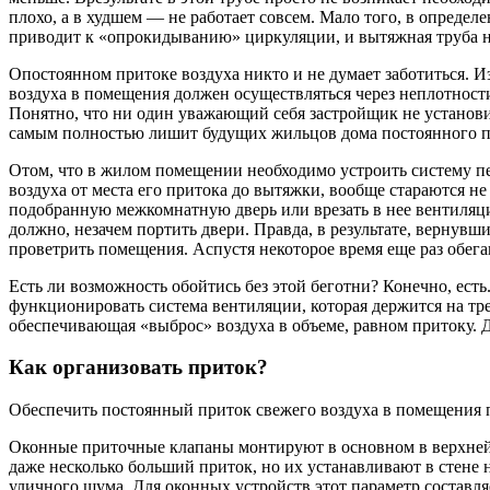
плохо, а в худшем — не работает совсем. Мало того, в опреде
приводит к «опрокидыванию» циркуляции, и вытяжная труба на
Опостоянном притоке воздуха никто и не думает заботиться. 
воздуха в помещения должен осуществляться через неплотност
Понятно, что ни один уважающий себя застройщик не установит
самым полностью лишит будущих жильцов дома постоянного пр
Отом, что в жилом помещении необходимо устроить систему пе
воздуха от места его притока до вытяжки, вообще стараются не
подобранную межкомнатную дверь или врезать в нее вентиляцио
должно, незачем портить двери. Правда, в результате, вернувш
проветрить помещения. Аспустя некоторое время еще раз обегаю
Есть ли возможность обойтись без этой беготни? Конечно, ест
функционировать система вентиляции, которая держится на тр
обеспечивающая «выброс» воздуха в объеме, равном притоку. 
Как организовать приток?
Обеспечить постоянный приток свежего воздуха в помещения 
Оконные приточные клапаны монтируют в основном в верхней ч
даже несколько больший приток, но их устанавливают в стене
уличного шума. Для оконных устройств этот параметр составля