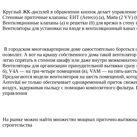
Круглый ЖК-дисплей в обрамлении кнопок делает управление 
Стеновые приточные клапаны: EHT (Aereco) (а), Marta (2 VV) (б
Вентиляционные клапаны (а) и решетки (б) для врезки в стену
Вентиляторы для установки на входе в вентиляционный канал со с
В городском многоквартирном доме самостоятельно бороться 
позволит. А вот на крышу собственного дома такой вентилято
легко спрятать в стенном шкафу или даже внутри межкомнатно
Вентиляторы для организации принудительной вытяжки сразу и
б), V4A — на три-четыре помещения (в), VAM — на пять-шесть
Предлагаются модели вентиляторов на шесть помещений, котор
Aerovital не только обеспечивает одновременный приток свеже
воздух, задерживая пыльцу с помощью композитного фильтра. 
управления
На рынке можно найти множество мощных приточно-вытяжных 
строительства