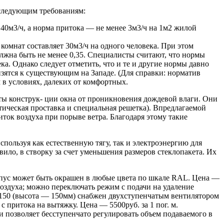
 следующим требованиям:
140м3/ч, а норма притока — не менее 3м3/ч на 1м2 жилой
омнат составляет 30м3/ч на одного человека. При этом
лжна быть не менее 0,35. Специалисты считают, что нормы
. Однако следует отметить, что и те и другие нормы давно
изятся к существующим на Западе. (Для справки: норматив
м в условиях, далеких от комфортных.
ты конструк- ции окна от проникновения дождевой влаги. Они
ическая проставка и специальная решетка). Впредлагаемой
ток воздуха при порыве ветра. Благодаря этому такие
спользуя как естественную тягу, так и электроэнергию для
вило, в створку за счет уменьшения размеров стеклопакета. Их
рпус может быть окрашен в любые цвета по шкале RAL. Цена —
 воздуха; можно переключать режим с подачи на удаление
t 150 (высота — 150мм) снабжен двухступенчатым вентилятором
притока на вытяжку. Цена — 5500руб. за 1 пог. м.
 позволяет бесступенчато регулировать объем подаваемого в