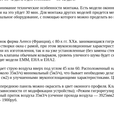
 внимание технические особенности монтажа. Есть модели окон
и на это уйдет 30 мин. Для монтажа других моделей придется ме
иальное оборудование, с помощью которого можно проделать во 
ынок фирма Aereco (Франция), с 80-х гг. XXв. занимающаяся г
створки окна с рамой, при этом звукоизоляционные характерис
ии их изготовления, так и на уже установленные (без замены ст
ить клапаны обычным козырьком, уровень уличного шума будет с
ходят модели EMM, EHA и EHA2.
т струю воздуха вверх под углом 45 или 60. Расположенный н
около 35м3/ч) минимальный (5м3/ч), что бывает необходимо дел
40 см2) и улучшенными звукопоглощающими характеристиками. Ц
переднюю панель можно окрасить в цвет оконного профиля. Клап
в зависимости от модификации устройства); «Режим гигрорегули
 приток воздуха 35м3/ч (сечение прохода воздуха — 3925мм2). 
 1900руб.