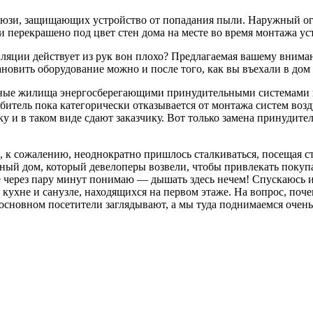
люзи, защищающих устройство от попадания пыли. Наружный о
 перекрашено под цвет стен дома на месте во время монтажа ус
иляции действует из рук вон плохо? Предлагаемая вашему внима
ановить оборудование можно и после того, как вы въехали в дом
асные жилища энергосберегающими принудительными системами
итель пока категорически отказывается от монтажа систем воз
 и в таком виде сдают заказчику. Вот только замена принудите
рой, к сожалению, неоднократно пришлось сталкиваться, посещая 
льный дом, который девелоперы возвели, чтобы привлекать поку
через пару минут понимаю — дышать здесь нечем! Спускаюсь и 
ухне и санузле, находящихся на первом этаже. На вопрос, почем
 основном посетители заглядывают, а мы туда поднимаемся очень