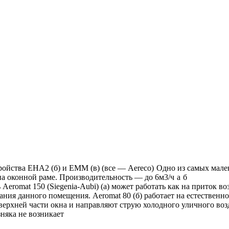
ойства EHA2 (б) и EMM (в) (все — Aereco)
Одно из самых мале
 на оконной раме. Производительность — до 6м3/ч
а
б
omat 150 (Siegenia-Aubi) (а) может работать как на приток возд
ния данного помещения. Aeromat 80 (б) работает на естественно
рхней части окна и направляют струю холодного уличного возду
няка не возникает