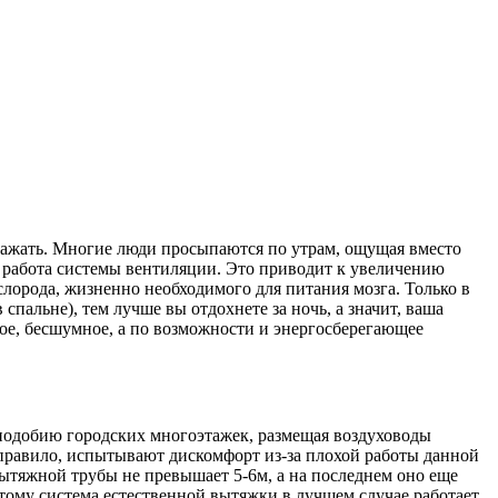
бражать. Многие люди просыпаются по утрам, ощущая вместо
я работа системы вентиляции. Это приводит к увеличению
лорода, жизненно необходимого для питания мозга. Только в
спальне), тем лучше вы отдохнете за ночь, а значит, ваша
ое, бесшумное, а по возможности и энергосберегающее
 подобию городских многоэтажек, размещая воздуховоды
 правило, испытывают дискомфорт из-за плохой работы данной
вытяжной трубы не превышает 5-6м, а на последнем оно еще
оэтому система естественной вытяжки в лучшем случае работает