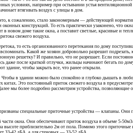
ленных условиях, например при остывании устья вентиляционной 
чинает втягивать воздух с улицы в дом.
Иэто, к сожалению, стало закономерным — действующей нормати
и оконных конструкций. То есть практически узаконено, что ок
 в новом доме такие окна, а поставит светлые, красивые и теп
итока свежего воздуха.
ретока, то есть организованного перетекания по дому поступив
 вспоминать. Какой же хозяин добровольно разрешит подрезать, 
нную решетку? И правильно, что не разрешает. Если постоянного
ись даже после краткой отлучки, жильцы начинают бегать по дому
т здание, чтобы закрыть все, что ранее открыли.
ь. Чтобы в здании можно было спокойно и глубоко дышать в любое
ех китах. Это постоянный приток свежего воздуха в предусмотре
Далее мы более подробно рассмотрим устройства, позволяющие о
призваны специальные приточные устройства — клапаны. Они п
асти окна. Они обеспечивают приток воздуха в объеме 5-50м3/
 на высоте приблизительно 2м от пола. Помимо этого приточные
ет 33-42 дБА, а для стеновых — 33-52 дБА.