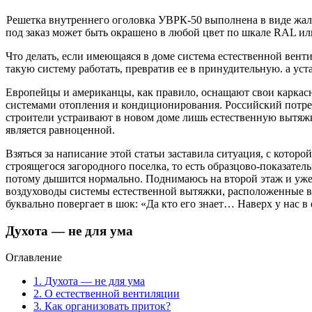
Решетка внутреннего оголовка УВРК-50 выполнена в виде жа
под заказ может быть окрашено в любой цвет по шкале RAL или
Что делать, если имеющаяся в доме система естественной вент
такую систему работать, превратив ее в принудительную. а уст
Европейцы и американцы, как правило, оснащают свои карк
системами отопления и кондиционирования. Российский потреб
строители устраивают в новом доме лишь естественную вытяжку
является равноценной.
Взяться за написание этой статьи заставила ситуация, с кото
строящегося загородного поселка, то есть образцово-показате
потому дышится нормально. Поднимаюсь на второй этаж и уже 
воздуховоды системы естественной вытяжки, расположенные в к
буквально повергает в шок: «Да кто его знает… Наверх у нас в
Духота — не для ума
Оглавление
1.
Духота — не для ума
2.
О естественной вентиляции
3.
Как организовать приток?