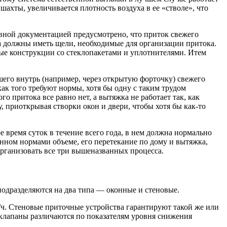
шахты, увеличивается плотность воздуха в ее «стволе», что
вной документацией предусмотрено, что приток свежего
на должны иметь щели, необходимые для организации притока.
лые конструкции со стеклопакетами и уплотнителями. Итем
шего внутрь (например, через открытую форточку) свежего
как того требуют нормы, хотя бы одну с таким трудом
 притока все равно нет, а вытяжка не работает так, как
, приоткрывая створки окон и двери, чтобы хотя бы как-то
 время суток в течение всего года, в нем должна нормально
нном нормами объеме, его перетекание по дому и вытяжка,
рганизовать все три вышеназванных процесса.
одразделяются на два типа — оконные и стеновые.
ч. Стеновые приточные устройства гарантируют такой же или
 клапаны различаются по показателям уровня снижения