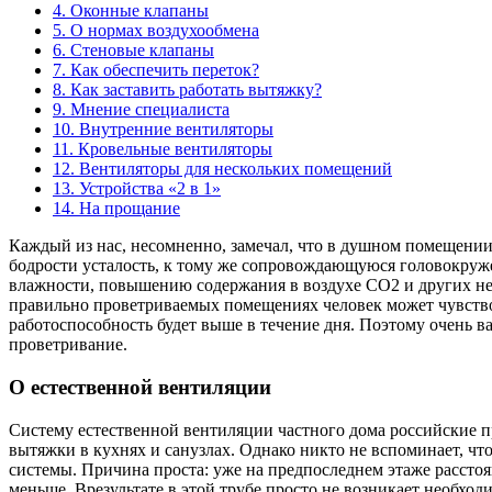
4.
Оконные клапаны
5.
О нормах воздухообмена
6.
Стеновые клапаны
7.
Как обеспечить переток?
8.
Как заставить работать вытяжку?
9.
Мнение специалиста
10.
Внутренние вентиляторы
11.
Кровельные вентиляторы
12.
Вентиляторы для нескольких помещений
13.
Устройства «2 в 1»
14.
На прощание
Каждый из нас, несомненно, замечал, что в душном помещении
бодрости усталость, к тому же сопровождающуюся головокруже
влажности, повышению содержания в воздухе СО2 и других не 
правильно проветриваемых помещениях человек может чувствоват
работоспособность будет выше в течение дня. Поэтому очень 
проветривание.
О естественной вентиляции
Систему естественной вентиляции частного дома российские 
вытяжки в кухнях и санузлах. Однако никто не вспоминает, чт
системы. Причина проста: уже на предпоследнем этаже рассто
меньше. Врезультате в этой трубе просто не возникает необход