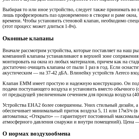
Выбирая то или иное устройство, следует также принимать во
лишь профрезеровать паз одновременно в створке и раме окна, 
времени. Чтобы установить стеновой клапан, необходимо спец
(этот процесс может длиться 1-8ч).
Оконные клапаны
Вначале рассмотрим устройства, которые поставляет на наш р
компанией клапаны устанавливают в верхней зоне сопряжения 
монтировать на окна из любых материалов, причем как на стад
достаточно очищать клапаны от пыли 1 раз в год. Если оснаст
акустическим — на 37-42 дБА. Влинейку устройств Aereco в
Клапан EMM имеет простую и надежную конструкцию. Он подае
подачи поступающего воздуха и установить вместо обычного (
от предыдущей увеличенным сечением для прохода воздуха (
Устройства EHA2 более совершенны. Уних стильный дизайн, а 
обеспечивает минимальный приток воздуха 5, 11 или 17м3/ч (
автоматика; «Открыто» — гарантирует постоянный максимальный
атмосферного давления снаружи и внутри помещений). Цена —
О нормах воздухообмена