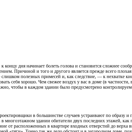
 к концу дня начинает болеть голова и становится сложнее соо
нием. Причиной и того и другого является прежде всего плоха
слишком полезных примесей и, как следствие, — к нехватке кис
ь себя хорошо. Чем свежее воздух у вас в доме (в частности, в 
важно, чтобы в каждом здании было предусмотрено контролируем
проектировщики в большинстве случаев устраивают по образу и
о в многоэтажном здании обитатели двух последних этажей, как
яние от расположенных в квартире входных отверстий до верха 
имой «тяги». Точно так же дело обстоит и в загородном доме, п