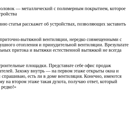
головок — металлический с полимерным покрытием, которое
тройства
нию статья расскажет об устройствах, позволяющих заставить
 приточно-вытяжной вентиляции, нередко совмещенными с
душного отопления и принудительной вентиляции. Врезультате
льных притока и вытяжки естественной вытяжкой не всегда
строительные площадки. Представьте себе офис продаж
пателей. Захожу внутрь — на первом этаже открыты окна и
спрашиваю, есть ли в доме вентиляция. Конечно, имеются
у на втором этаже такая духота, получаю ответ, который
 редко!»