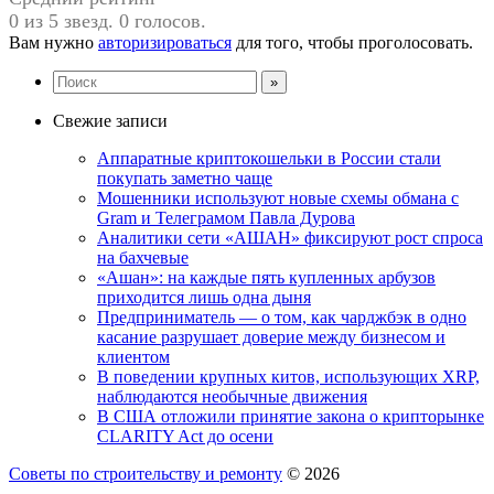
0 из 5 звезд. 0 голосов.
Вам нужно
авторизироваться
для того, чтобы проголосовать.
Свежие записи
Аппаратные криптокошельки в России стали
покупать заметно чаще
Мошенники используют новые схемы обмана с
Gram и Телеграмом Павла Дурова
Аналитики сети «АШАН» фиксируют рост спроса
на бахчевые
«Ашан»: на каждые пять купленных арбузов
приходится лишь одна дыня
Предприниматель — о том, как чарджбэк в одно
касание разрушает доверие между бизнесом и
клиентом
В поведении крупных китов, использующих XRP,
наблюдаются необычные движения
В США отложили принятие закона о крипторынке
CLARITY Act до осени
Советы по строительству и ремонту
© 2026