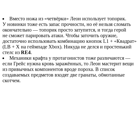
Вместо ножа из «четвёрки» Леон использует топорик.
У новинки тоже есть запас прочности, но её нельзя сломать
окончательно — топорик просто затупится, и тогда герой
не сможет парировать атаки. Чтобы заточить оружие,
достаточно использовать комбинацию кнопок L1 + «Квадрат»
(LB + X на геймпаде Xbox). Никуда не делся и простенький
стелс из
RE4
.
Механики крафта у протагонистов тоже различаются —
если Грейс нужна кровь заражённых, то Леон мастерит вещи
из привычных компонентов вроде пороха. В список
создаваемых предметов входят две гранаты, обмотанные
скотчем.