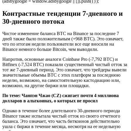
(adsbygoogle = window.adsbygoogle || []).push({});
Контрастные тенденции 7-дневного и
30-дневного потока
Чистое изменение баланса BTC на Binance за последние 7
дней также было положительным (+968 BTC). Это означает,
что по итогам недели пользователи все еще вносили на
Binance немного больше Bitcoin, чем выводили.
Напротив, основные аналоги Coinbase Pro (-7,792 BTC) и
Bitfinex (-7,524 BTC) показали существенный чистый отток за
тот же 7-дневный период. Это означает, что трейдеры вывели
значительные объемы BTC с этих платформ за последнюю
неделю, возможно, на самостоятельную кастодиацию или,
возможно, на другие биржи или площадки.
По теме:
Чанпэн Чжао (CZ) сжигает почти 4 миллиона
долларов в альткоинах, о которых не просил
Однако в течение более длительного 30-дневного периода
Binance также испытала чистый отток из своего отчетного
баланса. Это означает, что часть биткоинов действительно
ушла с биржи в течение месяца, несмотря на ее недельную