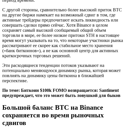
период времени.
С другой стороны, сравнительно более высокий приток BTC
на другие биржи намекает на возможный сдвиг в том, где
активные трейдеры предпочитают искать ликвидность или
совершать сделки прямо сейчас. Хотя Binance в целом
сохраняет самый высокий сообщаемый общий объем
торговли в мире, ее более низкие притоки STH в настоящее
время могут указывать на то, что некоторые участники рынка
рассматривают ее скорее как стабильное место хранения
(«банк биткоинов»), а не как основной центр для активных
краткосрочных торговых решений.
Эти расходящиеся тенденции потоков указывают на
потенциально меняющуюся динамику рынка, которая может
повлиять на динамику цены биткоина в ближайшей
перспективе.
По теме:
Биткоин $100k FOMO возвращается: Santiment
предупреждает, что это может быть ловушкой для быков
Большой баланс BTC на Binance
сохраняется во время рыночных
сдвигов