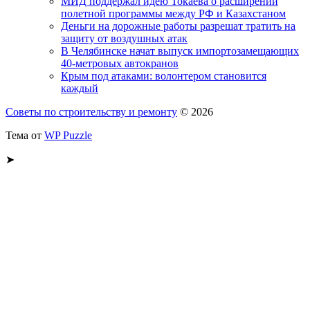
МИД поддержал идею Токаева о расширении
полетной программы между РФ и Казахстаном
Деньги на дорожные работы разрешат тратить на
защиту от воздушных атак
В Челябинске начат выпуск импортозамещающих
40-метровых автокранов
Крым под атаками: волонтером становится
каждый
Советы по строительству и ремонту
© 2026
Тема от
WP Puzzle
➤