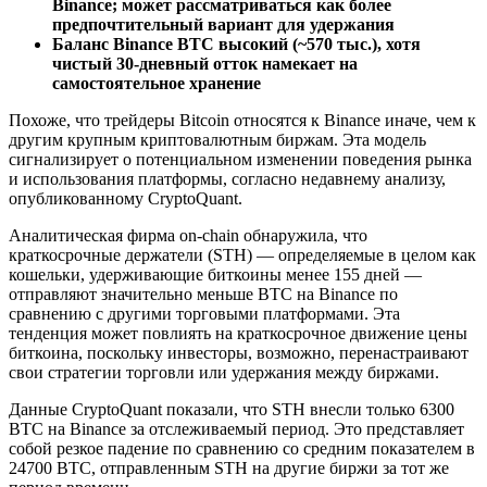
Binance; может рассматриваться как более
предпочтительный вариант для удержания
Баланс Binance BTC высокий (~570 тыс.), хотя
чистый 30-дневный отток намекает на
самостоятельное хранение
Похоже, что трейдеры Bitcoin относятся к Binance иначе, чем к
другим крупным криптовалютным биржам. Эта модель
сигнализирует о потенциальном изменении поведения рынка
и использования платформы, согласно недавнему анализу,
опубликованному CryptoQuant.
Аналитическая фирма on-chain обнаружила, что
краткосрочные держатели (STH) — определяемые в целом как
кошельки, удерживающие биткоины менее 155 дней —
отправляют значительно меньше BTC на Binance по
сравнению с другими торговыми платформами. Эта
тенденция может повлиять на краткосрочное движение цены
биткоина, поскольку инвесторы, возможно, перенастраивают
свои стратегии торговли или удержания между биржами.
Данные CryptoQuant показали, что STH внесли только 6300
BTC на Binance за отслеживаемый период. Это представляет
собой резкое падение по сравнению со средним показателем в
24700 BTC, отправленным STH на другие биржи за тот же