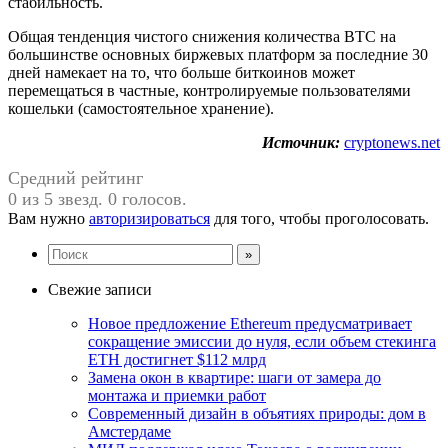
стабильность.
Общая тенденция чистого снижения количества BTC на
большинстве основных биржевых платформ за последние 30
дней намекает на то, что больше биткоинов может
перемещаться в частные, контролируемые пользователями
кошельки (самостоятельное хранение).
Источник:
cryptonews.net
Средний рейтинг
0 из 5 звезд. 0 голосов.
Вам нужно
авторизироваться
для того, чтобы проголосовать.
Свежие записи
Новое предложение Ethereum предусматривает
сокращение эмиссии до нуля, если объем стекинга
ETH достигнет $112 млрд
Замена окон в квартире: шаги от замера до
монтажа и приемки работ
Современный дизайн в объятиях природы: дом в
Амстердаме