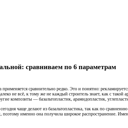
альной: сравниваем по 6 параметрам
применяется сравнительно редко. Это и понятно: рекламируется
далеко не всё, к тому же не каждый строитель знает, как с такой
ругие композиты — базальтопластик, арамидопластик, углепласт
 сегодня чаще делают из базальтопластика, так как по сравнени
, поэтому именно она получила широкое распространение. Именн