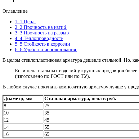
Оглавление
1.
1 Цена
2.
2 Прочность на изгиб
3.
3 Прочность на разрыв
4.
4 Теплопроводность
5.
5 Стойкость к коррозии
6.
6 Удобство использования
В целом стеклопластиковая арматура дешевле стальной. Но, как
Если цена стальных изделий у крупных продавцов более и
(изготовлено по ГОСТ или по ТУ).
В любом случае покупать композитную арматуру лучше у пред
Диаметр, мм
Стальная арматура, цена в руб.
8
25
10
35
12
45
14
55
16
65