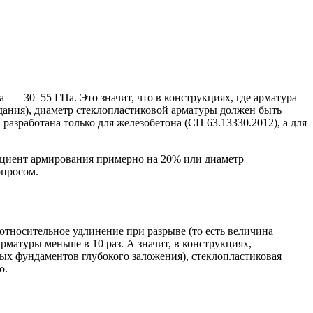
а — 30–55 ГПа. Это значит, что в конструкциях, где арматура
дания), диаметр стеклопластиковой арматуры должен быть
 разработана только для железобетона (СП 63.13330.2012), а для
ициент армирования примерно на 20% или диаметр
опросом.
 относительное удлинение при разрыве (то есть величина
матуры меньше в 10 раз. А значит, в конструкциях,
х фундаментов глубокого заложения), стеклопластиковая
но.