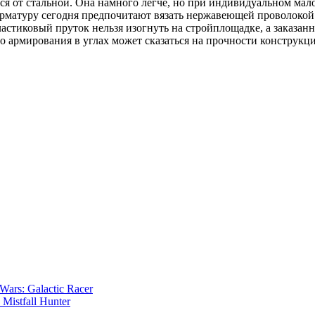
ся от стальной. Она намного легче, но при индивидуальном мал
 арматуру сегодня предпочитают вязать нержавеющей проволоко
стиковый пруток нельзя изогнуть на стройплощадке, а заказанн
о армирования в углах может сказаться на прочности конструкц
ars: Galactic Racer
istfall Hunter