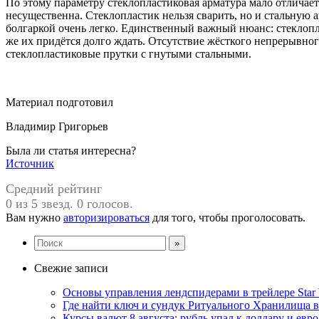
По этому параметру стеклопластиковая арматура мало отличает
несущественна. Стеклопластик нельзя сварить, но и стальную
болгаркой очень легко. Единственный важный нюанс: стеклопла
же их придётся долго ждать. Отсутствие жёсткого непрерывног
стеклопластиковые прутки с гнутыми стальными.
Материал подготовил
Владимир Григорьев
Была ли статья интересна?
Источник
Средний рейтинг
0 из 5 звезд. 0 голосов.
Вам нужно
авторизироваться
для того, чтобы проголосовать.
Свежие записи
Основы управления лендспидерами в трейлере Star W
Где найти ключ и сундук Ритуального Хранилища в M
Курсы валют 8 августа: рубль упал к доллару и евро