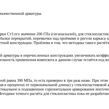
екачественной арматуры.
рки Ст3 его значение 200 ГПа (гигапаскалей), для стеклопластик
 балки перекрытий, перемычки над проёмами и ригели каркаса з
етной конструкции. Проблема в том, что методика такого расчёта
ой арматуры в перечисленных конструкциях увеличивать коэфф
абельность применения композита в данном случае остаётся под в
ной равна 390 МПа, то есть примерно в три раза ниже. При этом
 в процентах от первоначальной длины) у стеклопластиковой ар
тикальное и подошвенное горизонтальное армирования ленточны
Методики точного расчёта для стеклопластика пока не разработа