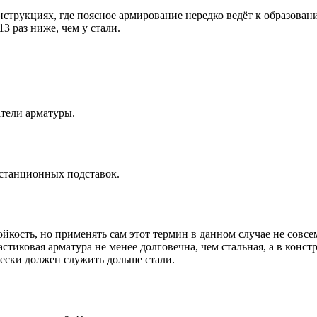
трукциях, где поясное армирование нередко ведёт к образовани
3 раз ниже, чем у стали.
тели арматуры.
истанционных подставок.
кость, но применять сам этот термин в данном случае не совсем
стиковая арматура не менее долговечна, чем стальная, а в конс
чески должен служить дольше стали.