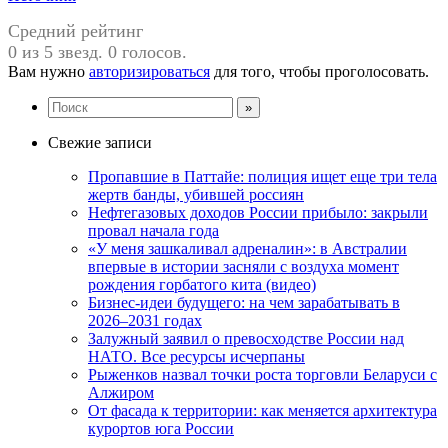
Средний рейтинг
0 из 5 звезд. 0 голосов.
Вам нужно
авторизироваться
для того, чтобы проголосовать.
Свежие записи
Пропавшие в Паттайе: полиция ищет еще три тела
жертв банды, убившей россиян
Нефтегазовых доходов России прибыло: закрыли
провал начала года
«У меня зашкаливал адреналин»: в Австралии
впервые в истории засняли с воздуха момент
рождения горбатого кита (видео)
Бизнес-идеи будущего: на чем зарабатывать в
2026–2031 годах
Залужный заявил о превосходстве России над
НАТО. Все ресурсы исчерпаны
Рыженков назвал точки роста торговли Беларуси с
Алжиром
От фасада к территории: как меняется архитектура
курортов юга России