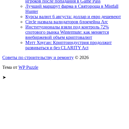
игроков после попадания в Game Pass
Лучший маршрут фарма в Святороща в Mistfall
Hunter
Курсы валют 6 августа: доллар и евро дешевеют
Circle назвала валидаторов блокчейна Arc
Институционалы взяли под контроль 72%
спотового рынка Wintermute: как меняется
внебиржевой объем криптовалют
Мэтт Хоуган: Криптоиндустрия продолжит
развиваться и без CLARITY Act
Советы по строительству и ремонту
© 2026
Тема от
WP Puzzle
➤