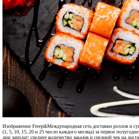
Изображение FreepikМеждународная сеть доставки роллов и су
(1, 5, 10, 15, 20 и 25 число каждого месяца) за первое полуго
дни зарплат: среднее количество заказов и средний чек на дос