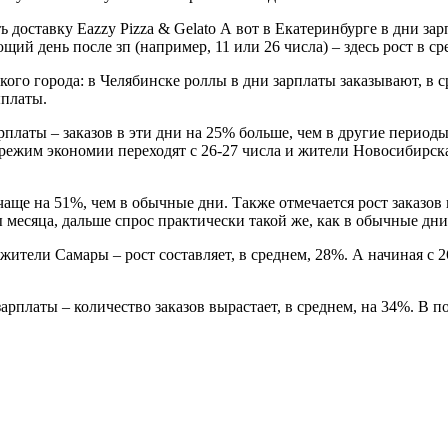
 доставку Eazzy Pizza & Gelato А вот в Екатеринбурге в дни за
ий день после зп (например, 11 или 26 числа) – здесь рост в 
ого города: в Челябинске роллы в дни зарплаты заказывают, в с
ыплаты.
рплаты – заказов в эти дни на 25% больше, чем в другие период
режим экономии переходят с 26-27 числа и жители Новосибирска 
е на 51%, чем в обычные дни. Также отмечается рост заказов на
 месяца, дальше спрос практически такой же, как в обычные дни
ители Самары – рост составляет, в среднем, 28%. А начиная с 26
арплаты – количество заказов вырастает, в среднем, на 34%. В 