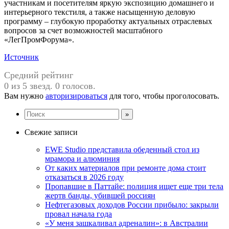
участникам и посетителям яркую экспозицию домашнего и
интерьерного текстиля, а также насыщенную деловую
программу – глубокую проработку актуальных отраслевых
вопросов за счет возможностей масштабного
«ЛегПромФорума».
Источник
Средний рейтинг
0 из 5 звезд. 0 голосов.
Вам нужно
авторизироваться
для того, чтобы проголосовать.
Свежие записи
EWE Studio представила обеденный стол из
мрамора и алюминия
От каких материалов при ремонте дома стоит
отказаться в 2026 году
Пропавшие в Паттайе: полиция ищет еще три тела
жертв банды, убившей россиян
Нефтегазовых доходов России прибыло: закрыли
провал начала года
«У меня зашкаливал адреналин»: в Австралии