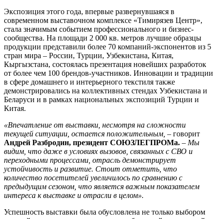
Экспозиция этого года, впервые развернувшаяся в
современном выставочном комплексе «Тимирязев Центр»,
стала значимым событием профессионального и бизнес-
сообщества. На площади 2 000 кв. метров лучшие образцы
продукции представили более 70 компаний-экспонентов из 5
стран мира – России, Турции, Узбекистана, Китая,
Кыргызстана, состоялась презентация новейших разработок
от более чем 100 брендов-участников. Инновации и традиции
в сфере домашнего и интерьерного текстиля также
демонстрировались на коллективных стендах Узбекистана и
Беларуси и в рамках национальных экспозиций Турции и
Китая.
«Впечатление от выставки, несмотря на сложности
текущей ситуации, остается положительным, –
говорит
Андрей Разбродин, президент СОЮЗЛЕГПРОМа.
–
Мы
видим, что даже в условиях вызовов, связанных с СВО и
переходными процессами, отрасль демонстрирует
устойчивость и развитие. Стоит отметить, что
количество посетителей увеличилось по сравнению с
предыдущим сезоном, что является важным показателем
интереса к выставке и отрасли в целом».
Успешность выставки была обусловлена не только выбором