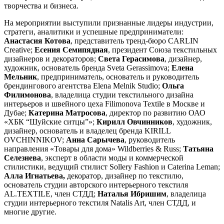
творчества и бизнеса.
На мероприятии выступили признанные лидеры индустрии,
стратеги, аналитики и успешные предприниматели:
Анастасия Котова
, представитель тренд-бюро CARLIN
Creative;
Есения Семипядная
, президент Союза текстильных
дизайнеров и декораторов;
Света Герасимова
, дизайнер,
художник, основатель бренда Sveta Gerassimova;
Елена
Мельник
, предприниматель, основатель и руководитель
брендингового агентства Elena Melnik Studio;
Ольга
Филимонова
, владелица студии текстильного дизайна
интерьеров и швейного цеха Filimonova Textile в Москве и
Дубае;
Катерина
Матросова
, директор по развитию ОАО
«ХБК “Шуйские ситцы”»;
Кирилл Овчинников
, художник,
дизайнер, основатель и владелец бренда KIRILL
OVCHINNIKOV;
Анна Сарычева
, руководитель
направления «Товары для дома» Wildberries & Russ;
Татьяна
Селезнева
, эксперт в области моды и коммерческой
стилистики, ведущий стилист Sollery Fashion и Caterina Leman;
Алла Игнатьева,
декоратор, дизайнер по текстилю,
основатель студии авторского интерьерного текстиля
AL.TEXTILE, член СТДД;
Наталья Ибришим
, владелица
студии интерьерного текстиля Natalis Art, член СТДД, и
многие другие.