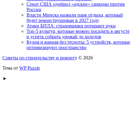
Сенат США одобрил «адские» санкции против
России
Власти Минска назвали парк отдыха, который
будет реконструирован в 2027 году
Атаки БПЛА: страховщики потирают руки
Топ-5 культур, которые можно посадить в августе
и успеть собрать урожай до холодов
Кухня и ванная без тесноты: 5 устройств, которые
оптимизируют пространство
Советы по строительству и ремонту
© 2026
Тема от
WP Puzzle
➤